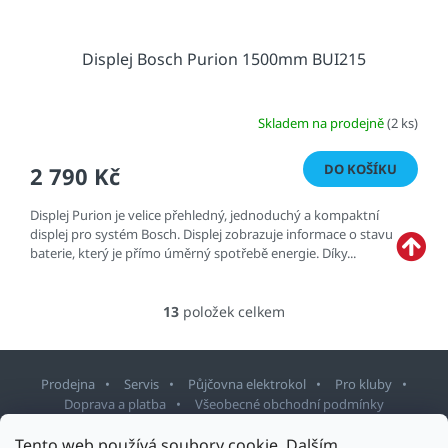
Displej Bosch Purion 1500mm BUI215
Skladem na prodejně
(2 ks)
DO KOŠÍKU
2 790 Kč
Displej Purion je velice přehledný, jednoduchý a kompaktní
displej pro systém Bosch. Displej zobrazuje informace o stavu
baterie, který je přímo úměrný spotřebě energie. Díky...
13
položek celkem
O
v
l
á
Prodejna
Servis
Půjčovna elektrokol
Pro kluby
d
Doprava a platba
Všeobecné obchodní podmínky
a
c
Tento web používá soubory cookie. Dalším
Z