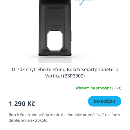
s
u
p
k
r
t
o
ů
d
u
k
t
ů
Držák chytrého telefonu Bosch SmartphoneGrip
Vertical (BSP3300)
Skladem na prodejně
(3 ks)
DO KOŠÍKU
1 290 Kč
Bosch SmartphoneGrip Vertical jednoduše promění váš telefon v
displej pro elektrokolo.