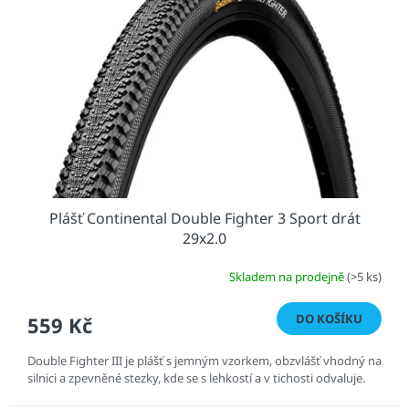
s
u
p
k
r
t
o
ů
d
u
k
t
ů
Plášť Continental Double Fighter 3 Sport drát
29x2.0
Skladem na prodejně
(>5 ks)
DO KOŠÍKU
559 Kč
Double Fighter III je plášť s jemným vzorkem, obzvlášť vhodný na
silnici a zpevněné stezky, kde se s lehkostí a v tichosti odvaluje.