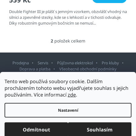
Double Fighter III je plášť s jemným vzorkem, obzvlášť vhodný na
silnici a zpevněné stezky, kde se s lehkostí a v tichosti odvaluje.
Díky robustním gumovým bočnicím se nemusí...
2
položek celkem
O
v
l
á
Prodejna
Servis
Půjčovna elektrokol
Pro kluby
d
Doprava a platba
Všeobecné obchodní podmínky
a
c
Z
Tento web používá soubory cookie. Dalším
í
á
procházením tohoto webu vyjadřujete souhlas s jejich
p
p
r
používáním. Více informací
zde
.
v
Copyright 2026
Sport Staněk Turnov
. Všechna práva vyhrazena.
a
Upravit nastavení cookies
k
t
Nastavení
Design šablony vytvořil
Shoptetak.cz
&
Tomáš Hlad
.
y
í
v
Vytvořil Shoptet
ý
p
Odmítnout
Souhlasím
i