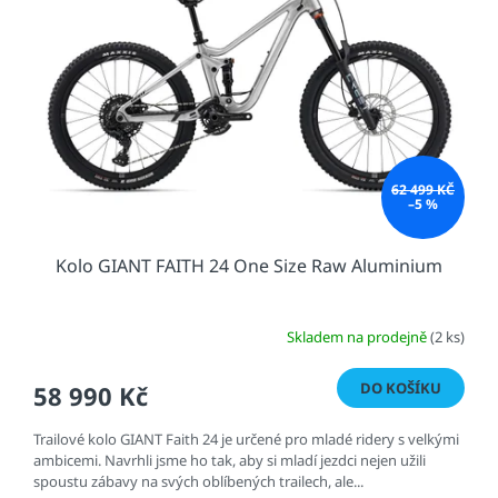
s
u
p
k
r
t
o
ů
d
u
k
t
62 499 KČ
ů
–5 %
Kolo GIANT FAITH 24 One Size Raw Aluminium
Skladem na prodejně
(2 ks)
DO KOŠÍKU
58 990 Kč
Trailové kolo GIANT Faith 24 je určené pro mladé ridery s velkými
ambicemi. Navrhli jsme ho tak, aby si mladí jezdci nejen užili
spoustu zábavy na svých oblíbených trailech, ale...