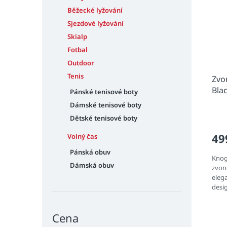
n
i
r
e
Běžecké lyžování
s
o
l
Sjezdové lyžování
p
d
r
Skialp
u
o
k
Fotbal
d
t
Outdoor
u
ů
Tenis
Zvo
k
Bla
Pánské tenisové boty
t
ů
Dámské tenisové boty
Dětské tenisové boty
49
Volný čas
Pánská obuv
Knog 
Dámská obuv
zvone
elega
desig
tón.
Cena