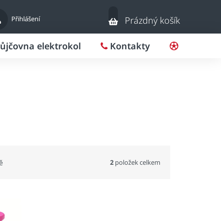
Nákupní
Přihlášení
Prázdný košík
košík
ůjčovna elektrokol
Kontakty
Pro klub
2
položek celkem
ě