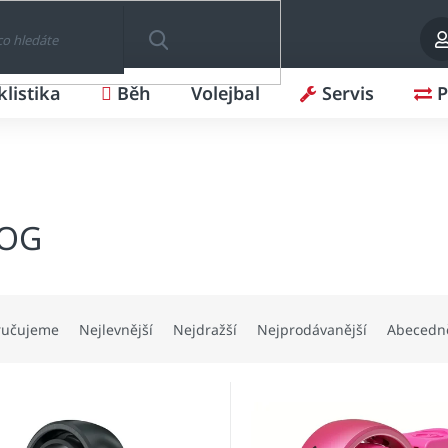
klistika
Běh
Volejbal
Servis
P
HLEDAT
OG
ručujeme
Nejlevnější
Nejdražší
Nejprodávanější
Abecedn