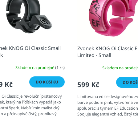
nek KNOG Oi Classic Small
Zvonek KNOG Oi Classic E.
ck
Limited - Small
Skladem na prodejně
(1 ks)
Skladem na prodej
DO KOŠÍKU
DO KOŠ
9 Kč
599 Kč
Oi Classic je revoluční prstencový
Limitovaná edice designového z
k, který na řídítkách vypadá jako
barvě podium pink, vytvořená ve
ntní šperk. Nabízí minimalistický
spolupráci s týmem EF Education
n a překvapivě čistý, pronikavý
Spojuje elegantní vzhled, čistý tó
precizní zpracování – dostupný ve
O
v