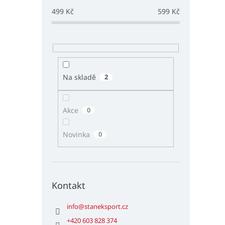
499
Kč
599
Kč
Na skladě
2
Akce
0
Novinka
0
Kontakt
info
@
staneksport.cz
+420 603 828 374