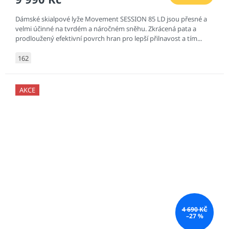
Dámské skialpové lyže Movement SESSION 85 LD jsou přesné a
velmi účinné na tvrdém a náročném sněhu. Zkrácená pata a
prodloužený efektivní povrch hran pro lepší přilnavost a tím...
162
AKCE
4 690 KČ
–27 %