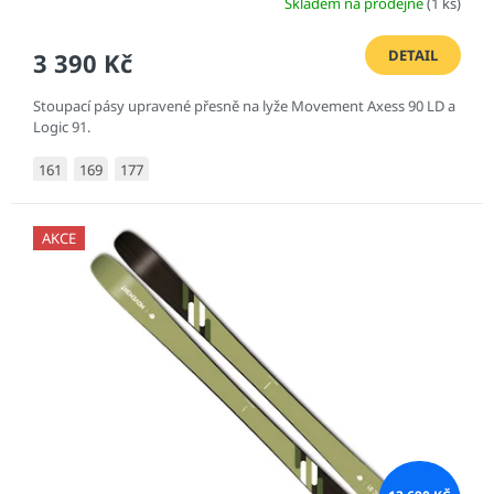
Skladem na prodejně
(1 ks)
DETAIL
3 390 Kč
Stoupací pásy upravené přesně na lyže Movement Axess 90 LD a
Logic 91.
161
169
177
AKCE