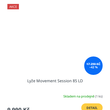
AKCE
17 290 KČ
–42 %
Lyže Movement Session 85 LD
Skladem na prodejně
(1 ks)
DETAIL
9 990 Kč