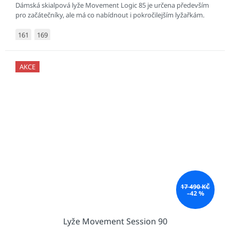
Dámská skialpová lyže Movement Logic 85 je určena především
pro začátečníky, ale má co nabídnout i pokročilejším lyžařkám.
161
169
AKCE
17 490 KČ
–42 %
Lyže Movement Session 90