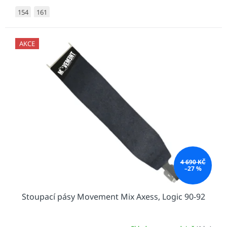
154
161
AKCE
4 690 KČ
–27 %
Stoupací pásy Movement Mix Axess, Logic 90-92