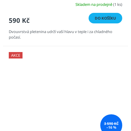
Skladem na prodejně
(1 ks)
DO KOŠÍKU
590 Kč
Dvouvrstvá pletenina udrží vaší hlavu v teple i za chladného
počasí.
AKCE
3 590 KČ
–16 %