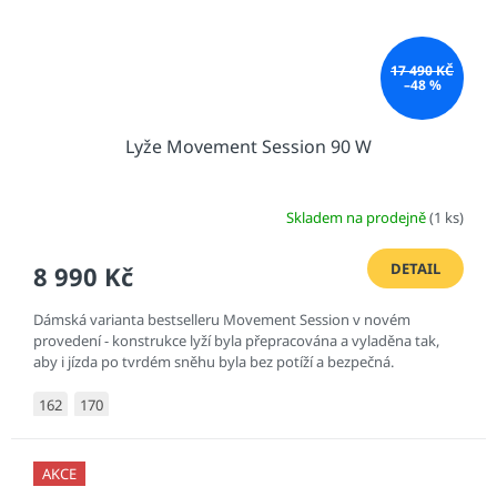
17 490 KČ
–48 %
Lyže Movement Session 90 W
Skladem na prodejně
(1 ks)
DETAIL
8 990 Kč
Dámská varianta bestselleru Movement Session v novém
provedení - konstrukce lyží byla přepracována a vyladěna tak,
aby i jízda po tvrdém sněhu byla bez potíží a bezpečná.
162
170
AKCE