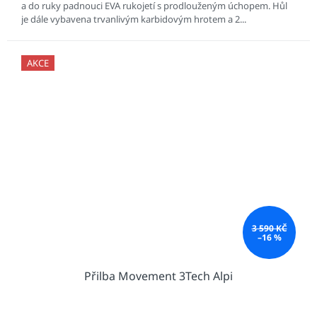
a do ruky padnouci EVA rukojetí s prodlouženým úchopem. Hůl
je dále vybavena trvanlivým karbidovým hrotem a 2...
AKCE
3 590 KČ
–16 %
Přilba Movement 3Tech Alpi