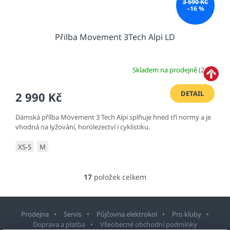
3 590 KČ
–16 %
Přilba Movement 3Tech Alpi LD
Skladem na prodejně
(2 ks)
DETAIL
2 990 Kč
Dámská přílba Movement 3 Tech Alpi splňuje hned tři normy a je
vhodná na lyžování, horolezectví i cyklistiku.
XS-S
M
17
položek celkem
O
v
l
á
Prodejna
Servis
Půjčovna elektrokol
Pro kluby
d
Doprava a platba
Všeobecné obchodní podmínky
a