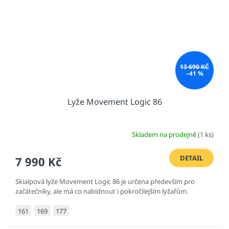
13 690 KČ
–41 %
Lyže Movement Logic 86
Skladem na prodejně
(1 ks)
DETAIL
7 990 Kč
Skialpová lyže Movement Logic 86 je určena především pro
začátečníky, ale má co nabídnout i pokročilejším lyžařům.
161
169
177