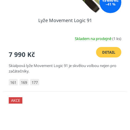
13 690 KČ
–41 %
Lyže Movement Logic 91
Skladem na prodejně
(1 ks)
DETAIL
7 990 Kč
Skialpová lyže Movement Logic 91 je skvělou volbou nejen pro
začátečníky.
161
169
177
AKCE