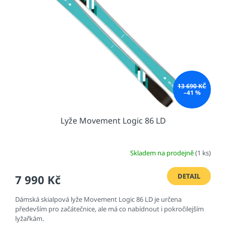
s
u
p
k
r
t
o
ů
d
u
k
t
13 690 KČ
ů
–41 %
Lyže Movement Logic 86 LD
Skladem na prodejně
(1 ks)
DETAIL
7 990 Kč
Dámská skialpová lyže Movement Logic 86 LD je určena
především pro začátečnice, ale má co nabídnout i pokročilejším
lyžařkám.