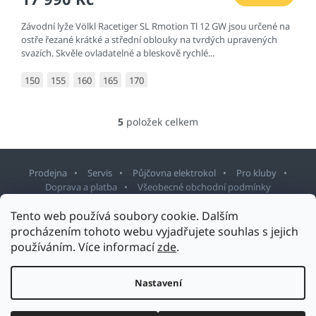
Závodní lyže Völkl Racetiger SL Rmotion Tl 12 GW jsou určené na
ostře řezané krátké a střední oblouky na tvrdých upravených
svazích. Skvěle ovladatelné a bleskově rychlé...
150
155
160
165
170
5
položek celkem
O
v
l
á
Prodejna
Servis
Půjčovna elektrokol
Pro kluby
d
Doprava a platba
Všeobecné obchodní podmínky
a
c
Z
Tento web používá soubory cookie. Dalším
í
á
procházením tohoto webu vyjadřujete souhlas s jejich
p
p
r
používáním. Více informací
zde
.
v
Copyright 2026
Sport Staněk Turnov
. Všechna práva vyhrazena.
a
Upravit nastavení cookies
k
t
Nastavení
Design šablony vytvořil
Shoptetak.cz
&
Tomáš Hlad
.
y
í
v
Vytvořil Shoptet
ý