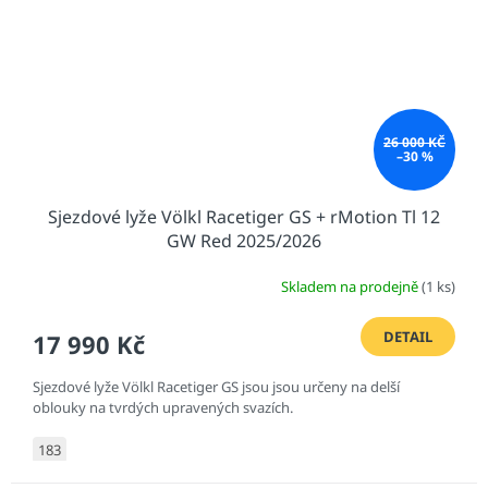
26 000 KČ
–30 %
Sjezdové lyže Völkl Racetiger GS + rMotion Tl 12
GW Red 2025/2026
Skladem na prodejně
(1 ks)
DETAIL
17 990 Kč
Sjezdové lyže Völkl Racetiger GS jsou jsou určeny na delší
oblouky na tvrdých upravených svazích.
183