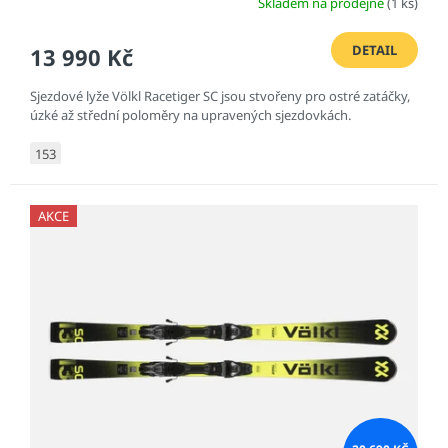
Skladem na prodejně
(1 ks)
DETAIL
13 990 Kč
Sjezdové lyže Völkl Racetiger SC jsou stvořeny pro ostré zatáčky,
úzké až střední poloměry na upravených sjezdovkách.
153
AKCE