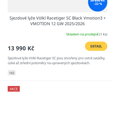
20 690 KČ
–32 %
Sjezdové lyže Völkl Racetiger SC Black Vmotion3 +
VMOTION 12 GW 2025/2026
Skladem na prodejně
(1 ks)
DETAIL
13 990 Kč
Sjezdové lyže Völkl Racetiger SC jsou stvořeny pro ostré zatáčky,
úzké až střední poloměry na upravených sjezdovkách.
165
AKCE