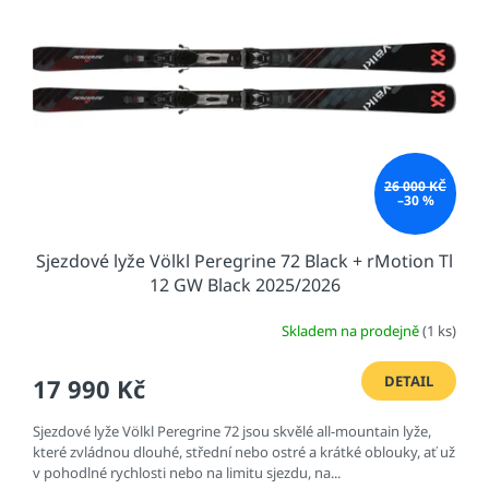
s
u
p
k
r
t
o
ů
d
u
k
t
26 000 KČ
ů
–30 %
Sjezdové lyže Völkl Peregrine 72 Black + rMotion Tl
12 GW Black 2025/2026
Skladem na prodejně
(1 ks)
DETAIL
17 990 Kč
Sjezdové lyže Völkl Peregrine 72 jsou skvělé all-mountain lyže,
které zvládnou dlouhé, střední nebo ostré a krátké oblouky, ať už
v pohodlné rychlosti nebo na limitu sjezdu, na...