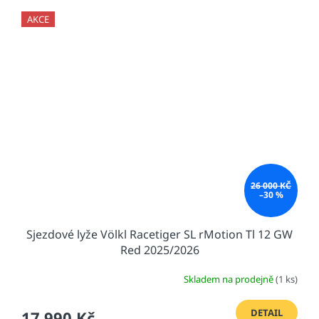
AKCE
26 000 KČ
–30 %
Sjezdové lyže Völkl Racetiger SL rMotion Tl 12 GW
Red 2025/2026
Skladem na prodejně
(1 ks)
DETAIL
17 990 Kč