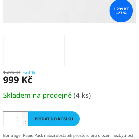
1 299 KČ
–23 %
1 299 Kč
–23 %
999 Kč
Měrná
Skladem na prodejně
(4 ks)
cena:
PŘIDAT DO KOŠÍKU
Bontrager Rapid Pack nabízí dostatek prostoru pro uložení nezbytností,