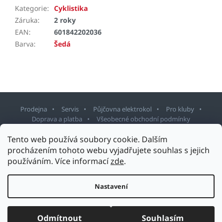
Kategorie
:
Cyklistika
Záruka
:
2 roky
EAN
:
601842202036
Barva
:
Šedá
Prodejna
Servis
Půjčovna elektrokol
Pro kluby
Doprava a platba
Všeobecné obchodní podmínky
Tento web používá soubory cookie. Dalším
Z
procházením tohoto webu vyjadřujete souhlas s jejich
á
používáním. Více informací
zde
.
p
Copyright 2026
Sport Staněk Turnov
. Všechna práva vyhrazena.
a
Upravit nastavení cookies
t
Nastavení
Design šablony vytvořil
Shoptetak.cz
&
Tomáš Hlad
.
í
Vytvořil Shoptet
Odmítnout
Souhlasím