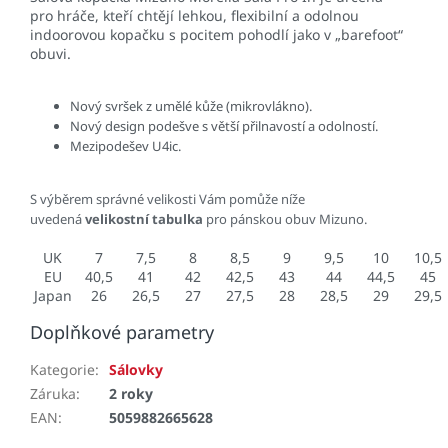
pro hráče, kteří chtějí lehkou, flexibilní a odolnou
indoorovou kopačku s pocitem pohodlí jako v „barefoot“
obuvi.
Nový svršek z umělé kůže (mikrovlákno).
Nový design podešve s větší přilnavostí a odolností.
Mezipodešev U4ic.
S výběrem správné velikosti Vám pomůže níže
uvedená
velikostní tabulka
pro pánskou obuv Mizuno.
UK
7
7,5
8
8,5
9
9,5
10
10,5
EU
40,5
41
42
42,5
43
44
44,5
45
Japan
26
26,5
27
27,5
28
28,5
29
29,5
Doplňkové parametry
Kategorie
:
Sálovky
Záruka
:
2 roky
EAN
:
5059882665628