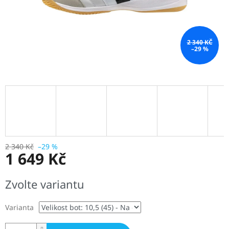
2 340 KČ
–29 %
2 340 Kč
–29 %
1 649 Kč
Měrná
Zvolte variantu
cena:
Varianta