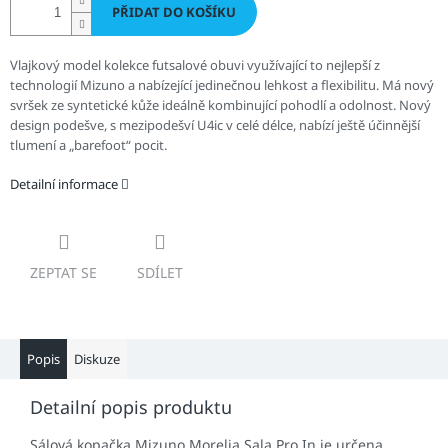
PŘIDAT DO KOŠÍKU
Vlajkový model kolekce futsalové obuvi využívající to nejlepší z
technologií Mizuno a nabízející jedinečnou lehkost a flexibilitu. Má nový
svršek ze syntetické kůže ideálně kombinující pohodlí a odolnost. Nový
design podešve, s mezipodešví U4ic v celé délce, nabízí ještě účinnější
tlumení a „barefoot“ pocit.
Detailní informace
ZEPTAT SE
SDÍLET
Popis
Diskuze
Detailní popis produktu
Sálová kopačka
Mizuno Morelia Sala Pro In je určena