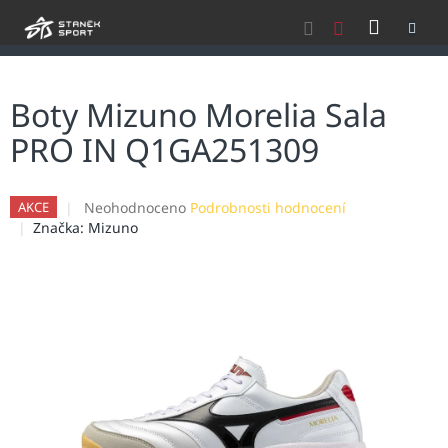
Přejít
NÁKU
na
obsah
KOŠÍK
Boty Mizuno Morelia Sala
PRO IN Q1GA251309
Průměrné
Neohodnoceno
Podrobnosti hodnocení
AKCE
hodnocení
Značka:
Mizuno
produktu
je
0,0
z
5
hvězdiček.