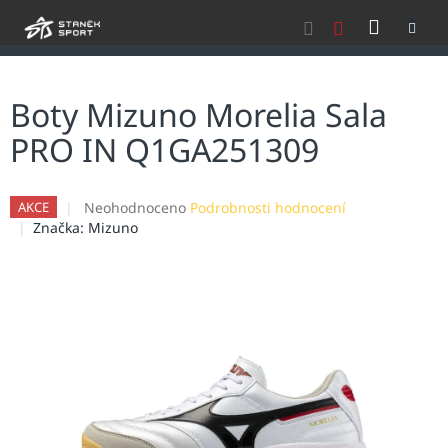
Přejít
NÁKU
na
obsah
KOŠÍK
Boty Mizuno Morelia Sala
PRO IN Q1GA251309
Průměrné
Neohodnoceno
Podrobnosti hodnocení
AKCE
hodnocení
Značka:
Mizuno
produktu
je
0,0
z
5
hvězdiček.