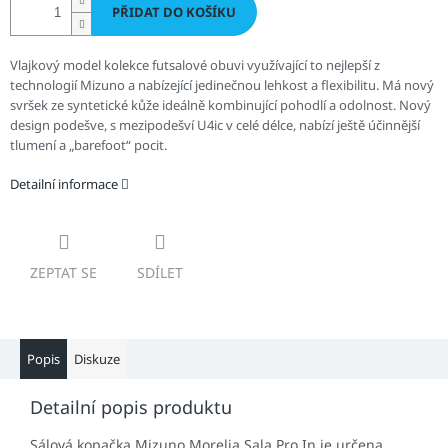
PŘIDAT DO KOŠÍKU
Vlajkový model kolekce futsalové obuvi využívající to nejlepší z
technologií Mizuno a nabízející jedinečnou lehkost a flexibilitu. Má nový
svršek ze syntetické kůže ideálně kombinující pohodlí a odolnost. Nový
design podešve, s mezipodešví U4ic v celé délce, nabízí ještě účinnější
tlumení a „barefoot“ pocit.
Detailní informace
ZEPTAT SE
SDÍLET
Popis
Diskuze
Detailní popis produktu
Sálová kopačka
Mizuno Morelia Sala Pro In je určena