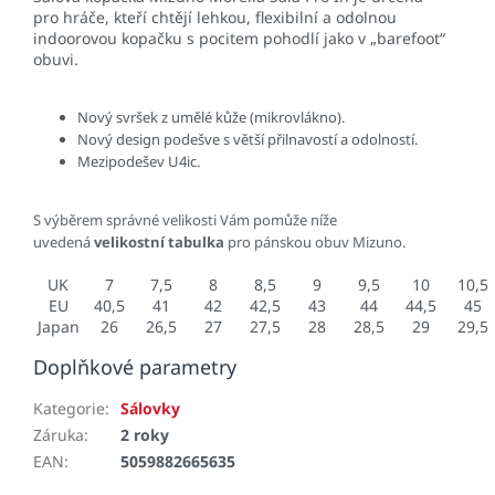
pro hráče, kteří chtějí lehkou, flexibilní a odolnou
indoorovou kopačku s pocitem pohodlí jako v „barefoot“
obuvi.
Nový svršek z umělé kůže (mikrovlákno).
Nový design podešve s větší přilnavostí a odolností.
Mezipodešev U4ic.
S výběrem správné velikosti Vám pomůže níže
uvedená
velikostní tabulka
pro pánskou obuv Mizuno.
UK
7
7,5
8
8,5
9
9,5
10
10,5
EU
40,5
41
42
42,5
43
44
44,5
45
Japan
26
26,5
27
27,5
28
28,5
29
29,5
Doplňkové parametry
Kategorie
:
Sálovky
Záruka
:
2 roky
EAN
:
5059882665635