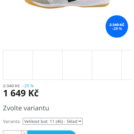
2 340 KČ
–29 %
2 340 Kč
–29 %
1 649 Kč
Měrná
Zvolte variantu
cena:
Varianta