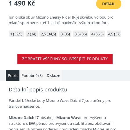
1 490 Kč
DETAIL
Juniorská obuv Mizuno Enerzy Rider JR je skvělou volbou pro
mladé sportovce, kteří hledají maximální výkon a komfort.
1 (32,5)
2 (34)
2,5 (34,5)
3 (35)
3,5 (36)
4 (36,5)
4,5 (37)
5 (
ZOBRAZIT VŠECHNY SOUVISEJÍCÍ PRODUKTY
Popis
Podobné (8)
Diskuze
Detailní popis produktu
Pánské běžecké boty Mizuno Wave Daichi 7 jsou určeny pro
trailové nadšence.
Mizuno Daichi 7
obsahuje
Mizuno Wave
pro zvýšenou
strukturu s
EVA
pěnou pro zvýšenou stabilitu bez obětování
odpružení. Pryžová podešev v provedení značky
Michelin
pro