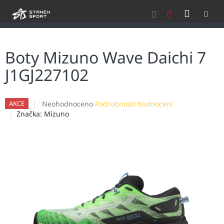
Přejít
NÁKU
na
obsah
KOŠÍK
Boty Mizuno Wave Daichi 7
J1GJ227102
Průměrné
Neohodnoceno
Podrobnosti hodnocení
AKCE
hodnocení
Značka:
Mizuno
produktu
je
0,0
z
5
hvězdiček.