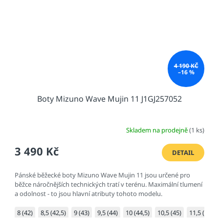
4 190 KČ
–16 %
Boty Mizuno Wave Mujin 11 J1GJ257052
Skladem na prodejně
(1 ks)
3 490 Kč
DETAIL
Pánské běžecké boty Mizuno Wave Mujin 11 jsou určené pro
běžce náročnějších technických tratí v terénu. Maximální tlumení
a odolnost - to jsou hlavní atributy tohoto modelu.
8 (42)
8,5 (42,5)
9 (43)
9,5 (44)
10 (44,5)
10,5 (45)
11,5 (46,5)