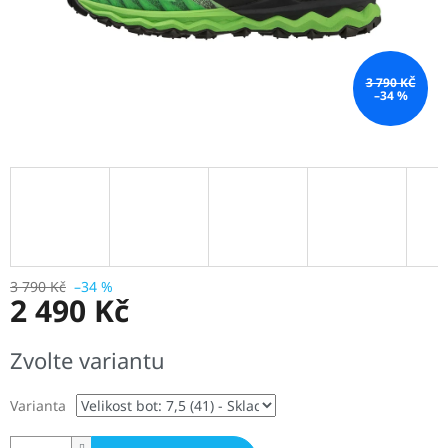
3 790 KČ
–34 %
3 790 Kč
–34 %
2 490 Kč
Měrná
Zvolte variantu
cena:
Varianta