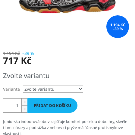
1 194 KČ
–39 %
1 194 Kč
–39 %
717 Kč
Měrná
Zvolte variantu
cena:
Varianta
PŘIDAT DO KOŠÍKU
Juniorská indoorová obuv zajišťuje komfort po celou dobu hry, skvěle
tlumí nárazy a podrážka z nebarvící pryže má úžasné protismykové
vlastnosti.