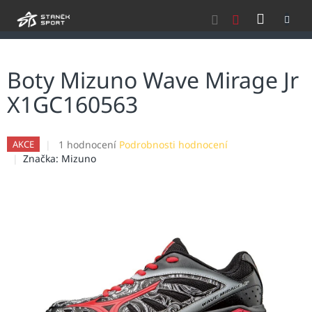
Přejít
NÁKU
na
obsah
KOŠÍK
Boty Mizuno Wave Mirage Jr
X1GC160563
Průměrné
1 hodnocení
Podrobnosti hodnocení
AKCE
hodnocení
Značka:
Mizuno
produktu
je
5,0
z
5
hvězdiček.