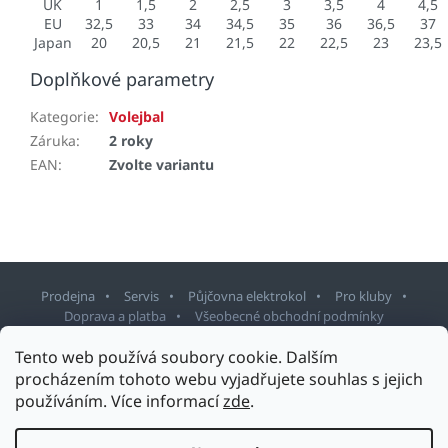
UK
1
1,5
2
2,5
3
3,5
4
4,5
EU
32,5
33
34
34,5
35
36
36,5
37
Japan
20
20,5
21
21,5
22
22,5
23
23,5
Doplňkové parametry
Kategorie
:
Volejbal
Záruka
:
2 roky
EAN
:
Zvolte variantu
Prodejna
Servis
Půjčovna elektrokol
Pro kluby
Doprava a platba
Všeobecné obchodní podmínky
Tento web používá soubory cookie. Dalším
Z
procházením tohoto webu vyjadřujete souhlas s jejich
á
používáním. Více informací
zde
.
p
Copyright 2026
Sport Staněk Turnov
. Všechna práva vyhrazena.
a
Upravit nastavení cookies
t