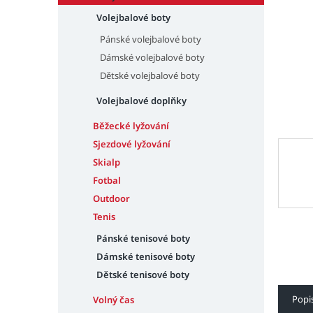
n
e
Volejbalové boty
l
Pánské volejbalové boty
Dámské volejbalové boty
Dětské volejbalové boty
Volejbalové doplňky
Běžecké lyžování
Sjezdové lyžování
Skialp
Fotbal
Outdoor
Tenis
Pánské tenisové boty
Dámské tenisové boty
Dětské tenisové boty
Popi
Volný čas