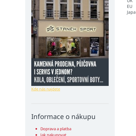
UK
EU
Jap
Kde nás najdete
Informace o nákupu
Doprava a platba
Jak nakupovat