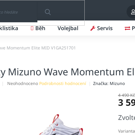
klistika
Běh
Volejbal
Servis
P
HLEDAT
ave Momentum Elite MID V1GA251701
ty Mizuno Wave Momentum El
Průměrné
Neohodnoceno
Podrobnosti hodnocení
Značka:
Mizuno
hodnocení
produktu
4 490 Kč
3 5
je
0,0
z
Měrná
Zvolt
5
cena:
hvězdiček.
Varianta