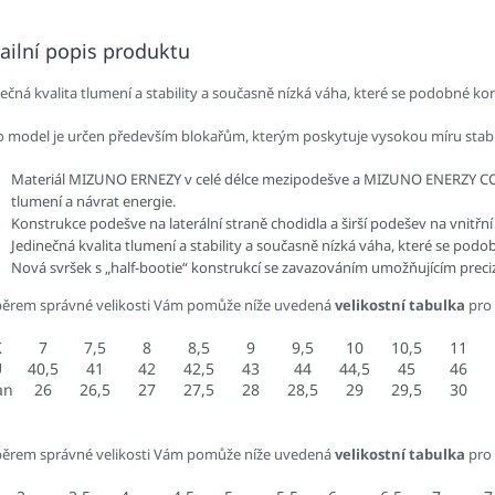
ailní popis produktu
nečná kvalita tlumení a stability a současně nízká váha, které se podobné k
o model je určen především blokařům, kterým poskytuje vysokou míru stabi
Materiál MIZUNO ERNEZY v celé délce mezipodešve a MIZUNO ENERZY CORE
tlumení a návrat energie.
Konstrukce podešve na laterální straně chodidla a širší podešev na vnitřní st
Jedinečná kvalita tlumení a stability a současně nízká váha, které se po
Nová svršek s „half-bootie“ konstrukcí se zavazováním umožňujícím preciz
běrem správné velikosti Vám pomůže níže uvedená
velikostní tabulka
pro
K
7
7,5
8
8,5
9
9,5
10
10,5
11
U
40,5
41
42
42,5
43
44
44,5
45
46
an
26
26,5
27
27,5
28
28,5
29
29,5
30
běrem správné velikosti Vám pomůže níže uvedená
velikostní tabulka
pro