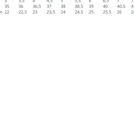
3
3,5
4
4,5
5
5,5
6
6,5
7
7
35
36
36,5
37
38
38,5
39
40
40,5
4
an
22
22,5
23
23,5
24
24,5
25
25,5
26
2