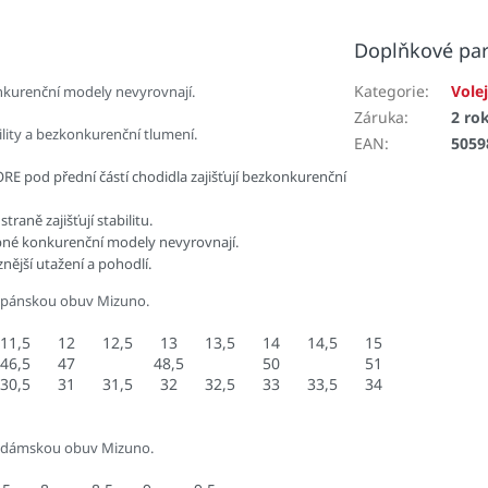
Doplňkové pa
Kategorie
:
Vole
onkurenční modely nevyrovnají.
Záruka
:
2 ro
lity a bezkonkurenční tlumení.
EAN
:
5059
 pod přední částí chodidla zajišťují bezkonkurenční
raně zajišťují stabilitu.
dobné konkurenční modely nevyrovnají.
nější utažení a pohodlí.
 pánskou obuv Mizuno.
11,5
12
12,5
13
13,5
14
14,5
15
46,5
47
48,5
50
51
30,5
31
31,5
32
32,5
33
33,5
34
 dámskou obuv Mizuno.