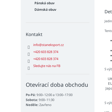
Pánská obuv
Dámská obuv
Det
Jedi
Tent
Kontakt
info
@
staneksport.cz
+420 603 828 374
+420 603 828 374
Sledujte nás na FB
S vý
U
Otevírací doba obchodu
E
Jap
Po-Pá:
9:00–12:00 a 13:00–17:00
Sobota:
9:00–11:30
S vý
Neděle:
Zavřeno