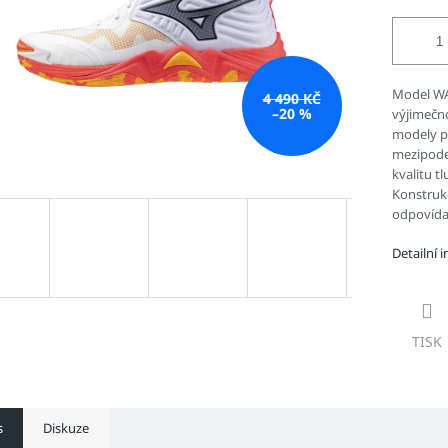
Model WA
4 490 KČ
–20 %
výjimečno
modely p
mezipode
kvalitu t
Konstrukc
odpovídaj
Detailní 
TISK
s
Diskuze