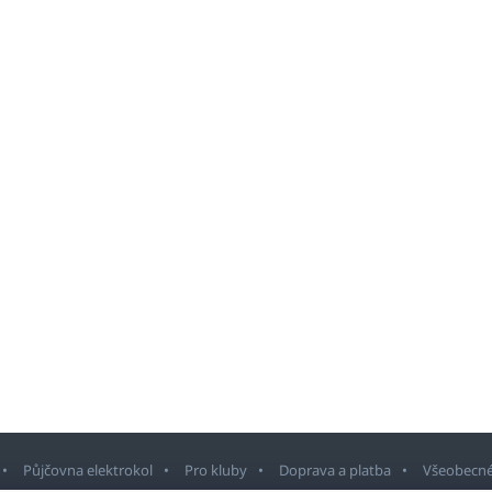
Půjčovna elektrokol
Pro kluby
Doprava a platba
Všeobecné