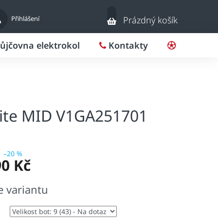
Nákupní
Přihlášení
Prázdný košík
košík
ůjčovna elektrokol
Kontakty
Pro klub
ite MID V1GA251701
–20 %
90 Kč
e variantu