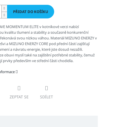
PŘIDAT DO KOŠÍKU
VE MOMENTUM ELITE v kotníkové verzi nabízí
u kvalitu tlumení a stability a současně konkurenční
řekonává svou nízkou váhou. Materiál MIZUNO ENERZY v
švi a MIZUNO ENERZY CORE pod přední částí zajišťují
lumení a návratu energie, které jste dosud nezažili.
e obuvi myslí také na zajištění potřebné stability, čemuž
í prvky především ve střední části chodidla.
informace
ZEPTAT SE
SDÍLET