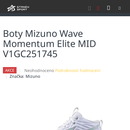
Přejít
NÁKU
na
obsah
KOŠÍK
Boty Mizuno Wave
Momentum Elite MID
V1GC251745
Průměrné
Neohodnoceno
Podrobnosti hodnocení
AKCE
hodnocení
Značka:
Mizuno
produktu
je
0,0
z
5
hvězdiček.