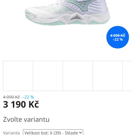
4 090 KČ
–22 %
4 090 Kč
–22 %
3 190 Kč
Měrná
Zvolte variantu
cena:
Varianta