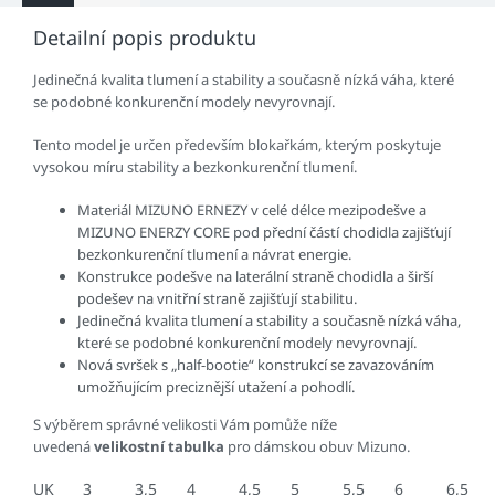
Detailní popis produktu
Jedinečná kvalita tlumení a stability a současně nízká váha, které
se podobné konkurenční modely nevyrovnají.
Tento model je určen především blokařkám, kterým poskytuje
vysokou míru stability a bezkonkurenční tlumení.
Materiál MIZUNO ERNEZY v celé délce mezipodešve a
MIZUNO ENERZY CORE pod přední částí chodidla zajišťují
bezkonkurenční tlumení a návrat energie.
Konstrukce podešve na laterální straně chodidla a širší
podešev na vnitřní straně zajišťují stabilitu.
Jedinečná kvalita tlumení a stability a současně nízká váha,
které se podobné konkurenční modely nevyrovnají.
Nová svršek s „half-bootie“ konstrukcí se zavazováním
umožňujícím preciznější utažení a pohodlí.
S výběrem správné velikosti Vám pomůže níže
uvedená
velikostní tabulka
pro dámskou obuv Mizuno.
UK
3
3,5
4
4,5
5
5,5
6
6,5