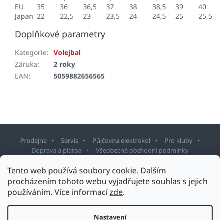
EU
35
36
36,5
37
38
38,5
39
40
Japan
22
22,5
23
23,5
24
24,5
25
25,5
Doplňkové parametry
Kategorie
:
Volejbal
Záruka
:
2 roky
EAN
:
5059882656565
Prodejna
Servis
Půjčovna elektrokol
Pro kluby
Doprava a platba
Všeobecné obchodní podmínky
Tento web používá soubory cookie. Dalším
Z
procházením tohoto webu vyjadřujete souhlas s jejich
á
používáním. Více informací
zde
.
p
Copyright 2026
Sport Staněk Turnov
. Všechna práva vyhrazena.
a
Upravit nastavení cookies
t
Nastavení
Design šablony vytvořil
Shoptetak.cz
&
Tomáš Hlad
.