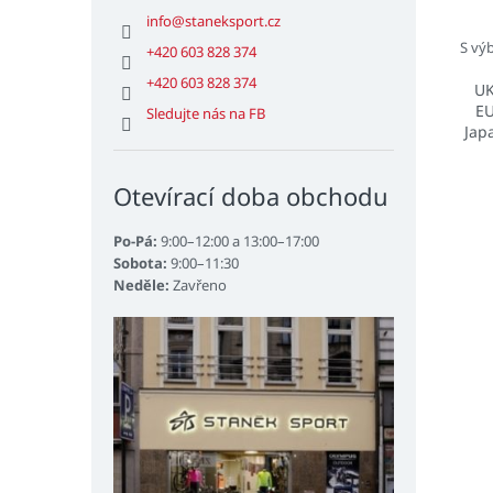
info
@
staneksport.cz
S vý
+420 603 828 374
+420 603 828 374
U
E
Sledujte nás na FB
Jap
Otevírací doba obchodu
Po-Pá:
9:00–12:00 a 13:00–17:00
Sobota:
9:00–11:30
Neděle:
Zavřeno