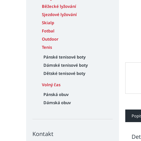
n
e
Běžecké lyžování
l
Sjezdové lyžování
Skialp
Fotbal
Outdoor
Tenis
Pánské tenisové boty
Dámské tenisové boty
Dětské tenisové boty
Volný čas
Pánská obuv
Dámská obuv
Popi
Kontakt
Det