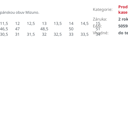
Prod
Kategorie
:
kase
 pánskou obuv Mizuno.
Záruka
:
2 ro
11,5
12
12,5
13
13,5
14
14,5
15
EAN
:
5059
46,5
47
48,5
50
51
Vhodné
:
do t
30,5
31
31,5
32
32,5
33
33,5
34