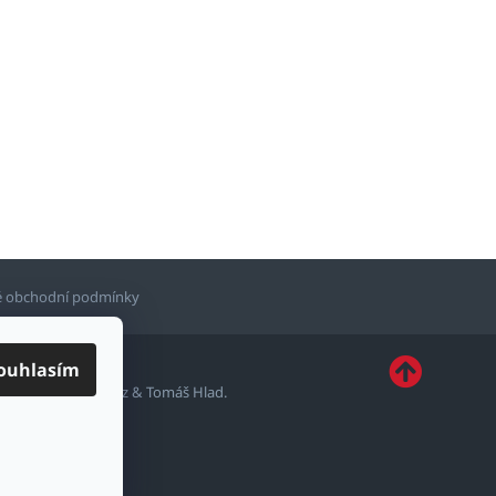
 obchodní podmínky
ouhlasím
ytvořil
Shoptetak.cz
&
Tomáš Hlad
.