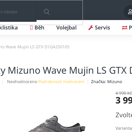
klistika
Běh
Volejbal
Servis
P
HLEDAT
uno Wave Mujin LS GTX D1GA250105
ty Mizuno Wave Mujin LS GTX
Průměrné
Neohodnoceno
Podrobnosti hodnocení
Značka:
Mizuno
hodnocení
produktu
4 990 Kč
3 9
je
0,0
z
Měrná
Zvolt
5
cena:
hvězdiček.
Varianta