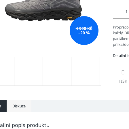
Propraco
4 990 KČ
–20 %
každý. D
parťákem 
při každ
Detailní 
TISK
s
Diskuze
ailní popis produktu