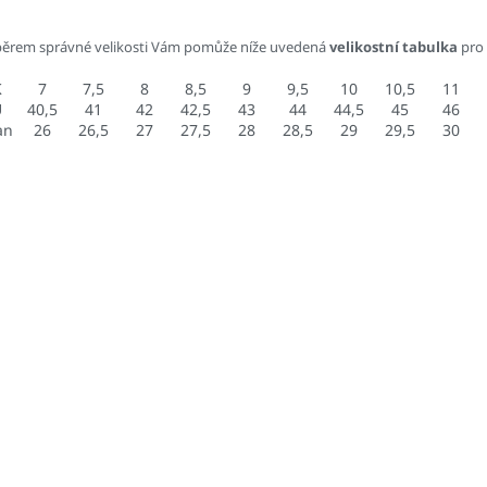
běrem správné velikosti Vám pomůže níže uvedená
velikostní tabulka
pro
K
7
7,5
8
8,5
9
9,5
10
10,5
11
U
40,5
41
42
42,5
43
44
44,5
45
46
an
26
26,5
27
27,5
28
28,5
29
29,5
30