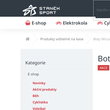
Přejít
na
obsah
E-shop
Elektrokola
Cy
Domů
Produkty viditelné na kase
Boty Miz
P
Bo
o
Přeskočit
s
Kategorie
kategorie
t
AKCE
r
E-shop
a
n
Novinky
n
Akční produkty
í
Běh
p
Cyklistika
a
Volejbal