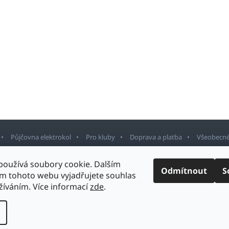
Půjčovna elektrokol
Pro kluby
Doprava a platba
Všeobecné
používá soubory cookie. Dalším
Odmítnout
S
m tohoto webu vyjadřujete souhlas
rnov
. Všechna práva vyhrazena.
Upravit nastavení cookies
Design šablony v
užíváním. Více informací
zde
.
Vytvořil Shoptet