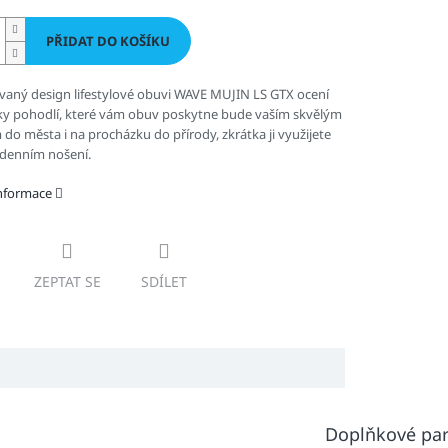
PŘIDAT DO KOŠÍKU
vaný design lifestylové obuvi WAVE MUJIN LS GTX
ocení
íky pohodlí, které vám obuv poskytne bude vaším skvělým
do města i na procházku do přírody, zkrátka ji využijete
odenním nošení.
informace
ZEPTAT SE
SDÍLET
Doplňkové pa