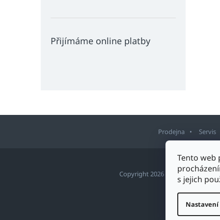
Přijímáme online platby
Prodejna
Servis
Z
Tento web 
á
procházení
p
Copyright 2026
Sport Staněk Tu
s jejich po
a
t
Nastavení
í