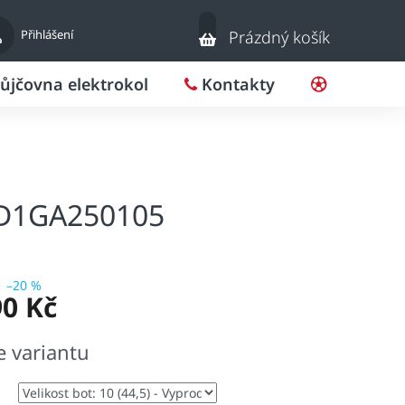
Nákupní
Přihlášení
Prázdný košík
košík
ůjčovna elektrokol
Kontakty
Pro klub
 D1GA250105
–20 %
90 Kč
e variantu