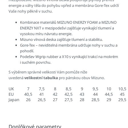
energie a váhy těla do pohybu vpřed a membrána Gore-Tex udrží
Vaše nohy pěkně v suchu.
Kombinace materiálů MIZUNO ENERZY FOAM a MIZUNO
ENERZY NXT v mezipodešvi zajišťuje vynikající tlumení a
vysokou míru návratu energie.
Mizuno vlnová deska zajišťuje tlumení a stabilitu.
Gore-Tex – neviditelná membrána udržuje nohy v suchu a
pohodlí.
Podešev Wgrip rubber a X10 s vynikající trakcí na mokrém
i suchém povrchu.
S výběrem správné velikosti Vám pomůže níže
uvedená
velikostní tabulka
pro pánskou obuv Mizuno.
UK
7
7,5
8
8,5
9
9,5
10
10,5
EU
40,5
41
42
42,5
43
44
44,5
45
Japan
26
26,5
27
27,5
28
28,5
29
29,5
Doplňkové parametry