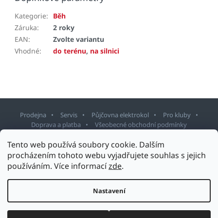
Kategorie
:
Běh
Záruka
:
2 roky
EAN
:
Zvolte variantu
Vhodné
:
do terénu
,
na silnici
Prodejna
Servis
Půjčovna elektrokol
Pro kluby
Doprava a platba
Všeobecné obchodní podmínky
Tento web používá soubory cookie. Dalším
Z
procházením tohoto webu vyjadřujete souhlas s jejich
á
používáním. Více informací
zde
.
p
Copyright 2026
Sport Staněk Turnov
. Všechna práva vyhrazena.
a
Upravit nastavení cookies
t
Nastavení
Design šablony vytvořil
Shoptetak.cz
&
Tomáš Hlad
.
í
Vytvořil Shoptet