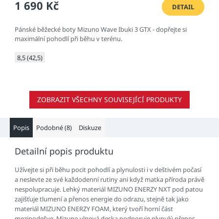
1 690 Kč
DETAIL
Pánské běžecké boty Mizuno Wave Ibuki 3 GTX - dopřejte si
maximální pohodlí při běhu v terénu.
8,5 (42,5)
ZOBRAZIT VŠECHNY SOUVISEJÍCÍ PRODUKTY
Popis
Podobné (8)
Diskuze
Detailní popis produktu
Užívejte si při běhu pocit pohodlí a plynulosti i v deštivém počasí
a neslevte ze své každodenní rutiny ani když matka příroda právě
nespolupracuje. Lehký materiál MIZUNO ENERZY NXT pod patou
zajišťuje tlumení a přenos energie do odrazu, stejně tak jako
materiál MIZUNO ENERZY FOAM, který tvoří horní část
mezipodešve. Mizuno vlnová deska podporuje plynulý přenos