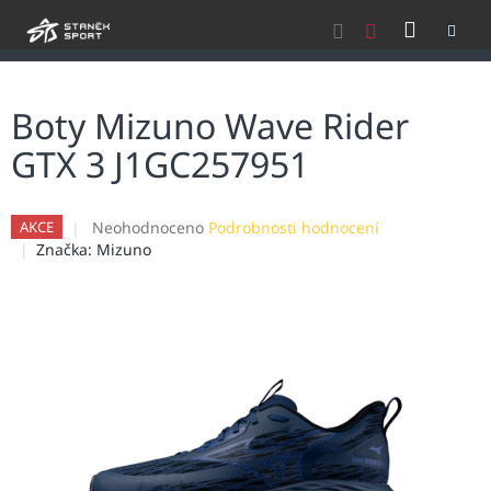
Přejít
NÁKU
na
obsah
KOŠÍK
Boty Mizuno Wave Rider
GTX 3 J1GC257951
Průměrné
Neohodnoceno
Podrobnosti hodnocení
AKCE
hodnocení
Značka:
Mizuno
produktu
je
0,0
z
5
hvězdiček.