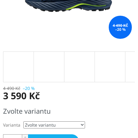
4 490 KČ
–20 %
4 490 Kč
–20 %
3 590 Kč
Měrná
Zvolte variantu
cena:
Varianta