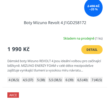
2 490 KČ
–20 %
Boty Mizuno Revolt 4 J1GD258172
Skladem na prodejně
(1 ks)
1 990 Kč
DETAIL
Dámské boty Mizuno REVOLT 4 jsou ideální volbou pro začínající
běžkyně. MIZUNO ENERZY FOAM v celé délce mezipodešve
zajišťuje vynikající tlumení a vysokou míru návratu...
4 (36,5)
4,5 (37)
5 (38)
5,5 (38,5)
6 (39)
6,5 (40)
7 (40,5)
7,5
AKCE