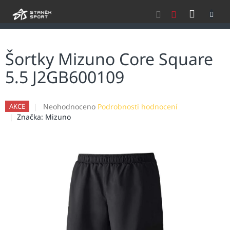
Přejít
NÁKU
na
obsah
KOŠÍK
Šortky Mizuno Core Square
5.5 J2GB600109
Průměrné
Neohodnoceno
Podrobnosti hodnocení
AKCE
hodnocení
Značka:
Mizuno
produktu
je
0,0
z
5
hvězdiček.