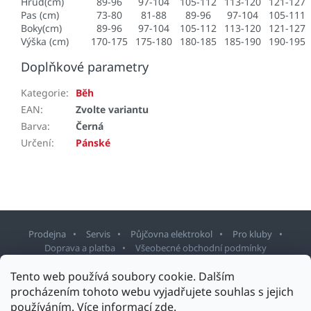
Hruď(cm)
89-96
97-104
105-112
113-120
121-127
Pas (cm)
73-80
81-88
89-96
97-104
105-111
Boky(cm)
89-96
97-104
105-112
113-120
121-127
Výška (cm)
170-175
175-180
180-185
185-190
190-195
Doplňkové parametry
Kategorie
:
Běh
EAN
:
Zvolte variantu
Barva
:
Černá
Určení
:
Pánské
Prodejna
Servis
Půjčovna elektrokol
Pro kluby
Doprava a platba
Všeobecné obchodní podmínky
Tento web používá soubory cookie. Dalším
Z
procházením tohoto webu vyjadřujete souhlas s jejich
á
používáním. Více informací
zde
.
p