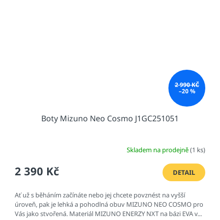
2 990 KČ
–20 %
Boty Mizuno Neo Cosmo J1GC251051
Skladem na prodejně
(1 ks)
2 390 Kč
DETAIL
Ať už s běháním začínáte nebo jej chcete povznést na vyšší
úroveň, pak je lehká a pohodlná obuv MIZUNO NEO COSMO pro
Vás jako stvořená. Materiál MIZUNO ENERZY NXT na bázi EVA v...