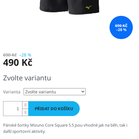
690 KČ
–28 %
690 Kč
–28 %
490 Kč
Měrná
Zvolte variantu
cena:
Varianta
PŘIDAT DO KOŠÍKU
Pánské šortky Mizuno Core Square 5.5 jsou vhodné jak na běh, tak i
další sportovní aktivity.