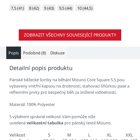
7,5 (41)
8 (42)
9 (43)
9,5 (44)
10 (44,5)
ZOBRAZIT VŠECHNY SOUVISEJÍCÍ PRODUKTY
Popis
Podobné (8)
Diskuze
Detailní popis produktu
Pánské běžecké šortky na běhání Mizuno Core Square 5.5 jsou
vybaveny vnitřní kapsou na drobnosti, stahovací šňůrkou pase a
reflexními prvky pro bezpečný běh za snížené viditelnosti.
Materiál: 100% Polyester
S výběrem správné velikosti Vám pomůže níže
uvedená
velikostní tabulka
pro pánský textil Mizuno.
Velikost
S
M
L
XL
XXL