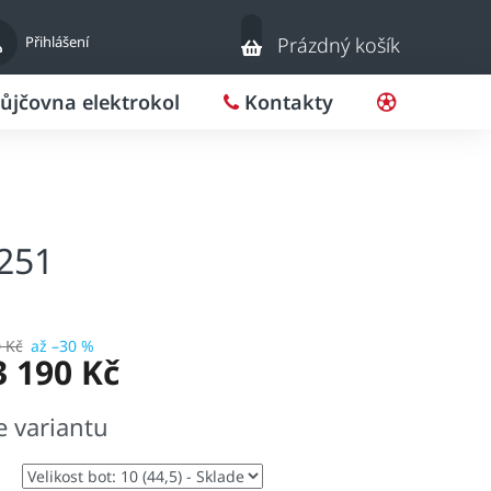
Nákupní
Přihlášení
Prázdný košík
košík
ůjčovna elektrokol
Kontakty
Pro klub
251
 Kč
až –30 %
3 190 Kč
e variantu