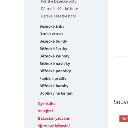
n
Pánské běžecké boty
e
Dámské běžecké boty
l
Dětské běžecké boty
Běžecká trika
Druhá vrstva
Běžecké bundy
Běžecké šortky
Běžecké kalhoty
Běžecké návleky
Běžecké ponožky
Funkční prádlo
Běžecké batohy
Doplňky na běhání
Souvi
Cyklistika
Volejbal
Běžecké lyžování
AK
Sjezdové lyžování