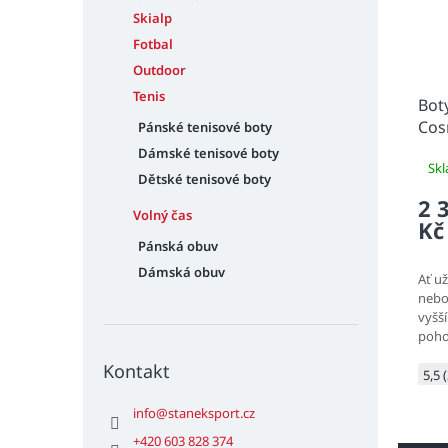
Skialp
Fotbal
Outdoor
Tenis
Bot
Cos
Pánské tenisové boty
Dámské tenisové boty
Sk
Dětské tenisové boty
2 
Volný čas
Kč
Pánská obuv
Dámská obuv
Ať u
nebo
vyšší
poho
NEO 
Kontakt
stvo
5,5 
ENERZ
info
@
staneksport.cz
+420 603 828 374