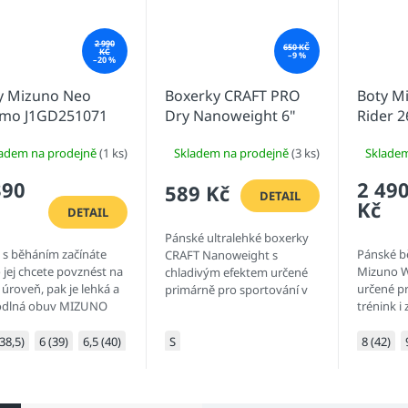
2 990
650 KČ
KČ
–9 %
–20 %
y Mizuno Neo
Boxerky CRAFT PRO
Boty M
mo J1GD251071
Dry Nanoweight 6"
Rider 
ladem na prodejně
(1 ks)
Skladem na prodejně
(3 ks)
Sklade
390
2 49
589 Kč
DETAIL
Kč
DETAIL
Pánské ultralehké boxerky
ž s běháním začínáte
Pánské b
CRAFT Nanoweight s
 jej chcete povznést na
Mizuno W
chladivým efektem určené
 úroveň, pak je lehká a
určené p
primárně pro sportování v
dlná obuv MIZUNO
trénink i 
letních dnech.
COSMO pro Vás jako
poběžíte 
řená. Materiál MIZUNO
zpevněný
(38,5)
6 (39)
6,5 (40)
7 (40,5)
S
8 (42)
Y NXT na bázi EVA v...