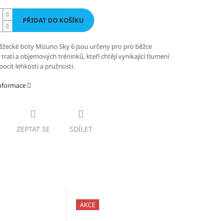
PŘIDAT DO KOŠÍKU
ěžecké boty Mizuno Sky 6 jsou určeny pro p
ro běžce
tratí a objemových tréninků, kteří chtějí vynikající tlumení
pocit lehkosti a pružnosti.
informace
ZEPTAT SE
SDÍLET
AKCE