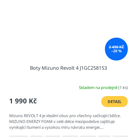
2 490 KČ
–20 %
Boty Mizuno Revolt 4 J1GC258153
Skladem na prodejně
(1 ks)
1 990 Kč
DETAIL
Mizuno REVOLT 4 je ideální obuv pro všechny začínající běžce.
MIZUNO ENERZY FOAM v celé délce mezipodešve zajišťuje
vynikající tlumení a vysokou míru návratu energie....