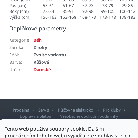
Pas (cm)
55-61
61-67
67-73
73-79
79-85
Boky (cm)
78-84
85-91
92-98
99-105
106-112
Výška (cm)
156-163
163-168
168-173
173-178
178-183
Doplňkové parametry
Kategorie
:
Běh
Záruka
:
2 roky
EAN
:
Zvolte variantu
Barva
:
Růžová
Určení
:
Dámské
Prodejna
Servis
Půjčovna elektrokol
Pro kluby
Doprava a platba
Všeobecné obchodní podmínky
Tento web používá soubory cookie. Dalším
Z
procházením tohoto webu vyjadřujete souhlas s jejich
á