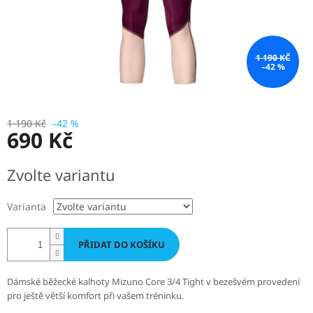
1 190 KČ
–42 %
1 190 Kč
–42 %
690 Kč
Měrná
Zvolte variantu
cena:
Varianta
PŘIDAT DO KOŠÍKU
Dámské běžecké kalhoty Mizuno Core 3/4 Tight v bezešvém provedení
pro ještě větší komfort při vašem tréninku.