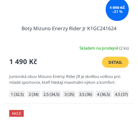
1 890 KČ
–21 %
Boty Mizuno Enerzy Rider Jr K1GC241624
Skladem na prodejně
(2 ks)
1 490 Kč
DETAIL
Juniorská obuv Mizuno Enerzy Rider JR je skvělou volbou pro
mladé sportovce, kteří hledají maximální výkon a komfort.
1 (32,5)
2 (34)
2,5 (34,5)
3 (35)
3,5 (36)
4 (36,5)
4,5 (37)
5 (
AKCE