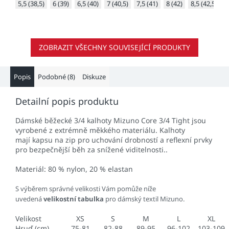
5,5 (38,5)
6 (39)
6,5 (40)
7 (40,5)
7,5 (41)
8 (42)
8,5 (42,5)
9
ZOBRAZIT VŠECHNY SOUVISEJÍCÍ PRODUKTY
Popis
Podobné (8)
Diskuze
Detailní popis produktu
Dámské běžecké 3/4 kalhoty Mizuno Core 3/4 Tight jsou
vyrobené z extrémně měkkého materiálu. Kalhoty
mají kapsu na zip pro uchování drobností a reflexní prvky
pro bezpečnější běh za snížené viditelnosti..
Materiál
: 80 % nylon, 20 % elastan
S výběrem správné velikosti Vám pomůže níže
uvedená
velikostní tabulka
pro dámský textil Mizuno.
Velikost
XS
S
M
L
XL
Hruď (cm)
75-81
82-88
89-95
96-102
103-109