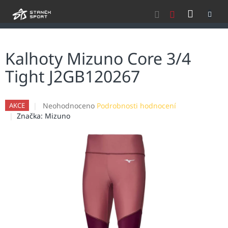
Přejít
NÁKU
na
obsah
KOŠÍK
Kalhoty Mizuno Core 3/4
Tight J2GB120267
Průměrné
Neohodnoceno
Podrobnosti hodnocení
AKCE
hodnocení
Značka:
Mizuno
produktu
je
0,0
z
5
hvězdiček.