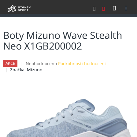
Přejít
NÁKU
na
obsah
KOŠÍK
Boty Mizuno Wave Stealth
Neo X1GB200002
Průměrné
Neohodnoceno
Podrobnosti hodnocení
AKCE
hodnocení
Značka:
Mizuno
produktu
je
0,0
z
5
hvězdiček.