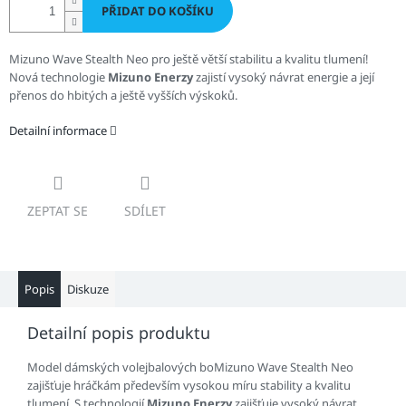
PŘIDAT DO KOŠÍKU
Mizuno Wave Stealth Neo pro ještě větší stabilitu a kvalitu tlumení!
Nová technologie
Mizuno Enerzy
zajistí vysoký návrat energie a její
přenos do hbitých a ještě vyšších výskoků.
Detailní informace
ZEPTAT SE
SDÍLET
Popis
Diskuze
Detailní popis produktu
Model dámských volejbalových boMizuno Wave Stealth Neo
zajišťuje hráčkám především vysokou míru stability a kvalitu
tlumení. S technologií
Mizuno Enerzy
zajišťuje vysoký návrat