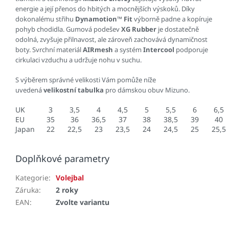
energie a její přenos do hbitých a mocnějších výskoků.
Díky
dokonalému střihu
Dynamotion™ Fit
výborně padne a kopíruje
pohyb chodidla.
Gumová podešev
XG Rubber
je dostatečně
odolná, zvyšuje přilnavost, ale zároveň zachovává dynamičnost
boty.
Svrchní materiál
AIRmesh
a systém
Intercool
podporuje
cirkulaci vzduchu a udržuje nohu v suchu.
S výběrem správné velikosti Vám pomůže níže
uvedená
velikostní tabulka
pro dámskou obuv Mizuno.
UK
3
3,5
4
4,5
5
5,5
6
6,5
EU
35
36
36,5
37
38
38,5
39
40
Japan
22
22,5
23
23,5
24
24,5
25
25,5
Doplňkové parametry
Kategorie
:
Volejbal
Záruka
:
2 roky
EAN
:
Zvolte variantu