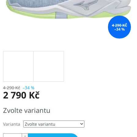
4 290 KČ
–34 %
4 290 Kč
–34 %
2 790 Kč
Měrná
Zvolte variantu
cena:
Varianta