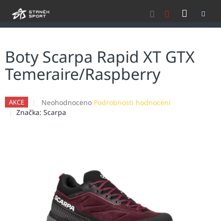
Přejít
NÁKU
na
obsah
KOŠÍK
Boty Scarpa Rapid XT GTX
Temeraire/Raspberry
Průměrné
Neohodnoceno
Podrobnosti hodnocení
AKCE
hodnocení
Značka:
Scarpa
produktu
je
0,0
z
5
hvězdiček.