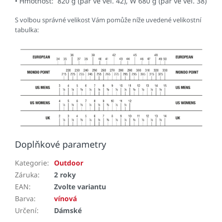
• Hmotnost: 820 g (pár ve vel. 42), W 680 g (pár ve vel. 38)
S volbou správné velikost Vám pomůže níže uvedené velikostní
tabulka:
Doplňkové parametry
Kategorie
:
Outdoor
Záruka
:
2 roky
EAN
:
Zvolte variantu
Barva
:
vínová
Určení
:
Dámské