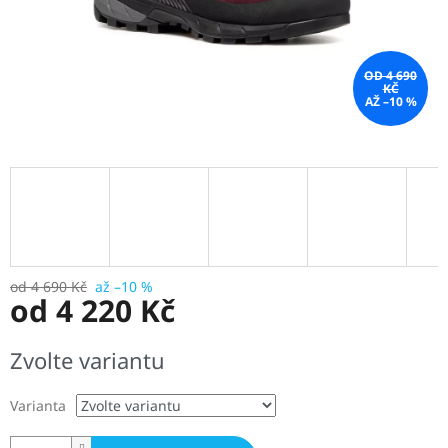
OD 4 690
KČ
AŽ –10 %
od 4 690 Kč
až –10 %
od
4 220 Kč
Měrná
Zvolte variantu
cena:
Varianta