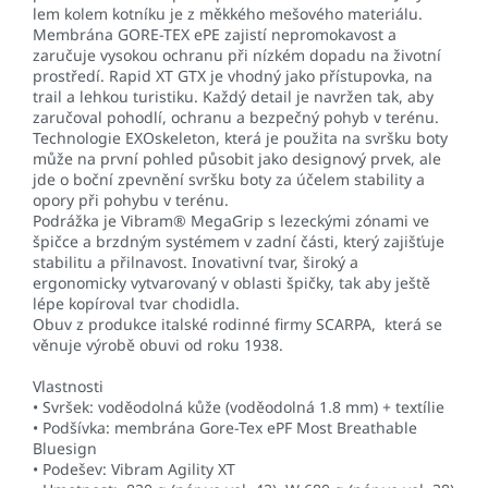
lem kolem kotníku je z měkkého mešového materiálu.
Membrána GORE-TEX ePE zajistí nepromokavost a
zaručuje vysokou ochranu při nízkém dopadu na životní
prostředí. Rapid XT GTX je vhodný jako přístupovka, na
trail a lehkou turistiku. Každý detail je navržen tak, aby
zaručoval pohodlí, ochranu a bezpečný pohyb v terénu.
Technologie EXOskeleton, která je použita na svršku boty
může na první pohled působit jako designový prvek, ale
jde o boční zpevnění svršku boty za účelem stability a
opory při pohybu v terénu.
Podrážka je Vibram® MegaGrip s lezeckými zónami ve
špičce a brzdným systémem v zadní části, který zajišťuje
stabilitu a přilnavost. Inovativní tvar, široký a
ergonomicky vytvarovaný v oblasti špičky, tak aby ještě
lépe kopíroval tvar chodidla.
Obuv z produkce italské rodinné firmy SCARPA, která se
věnuje výrobě obuvi od roku 1938.
Vlastnosti
• Svršek: voděodolná kůže (voděodolná 1.8 mm) + textílie
• Podšívka: membrána Gore-Tex ePF Most Breathable
Bluesign
• Podešev: Vibram Agility XT