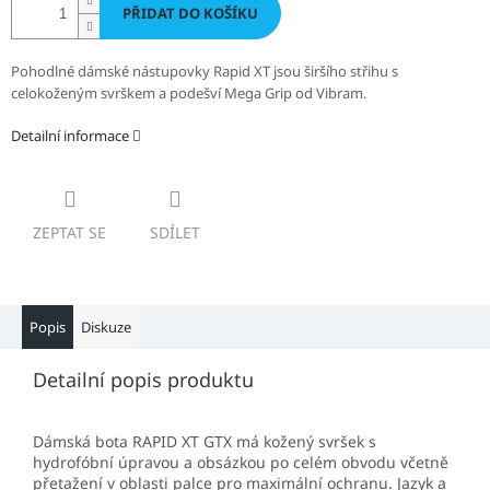
PŘIDAT DO KOŠÍKU
Pohodlné dámské nástupovky Rapid XT jsou širšího střihu s
celokoženým svrškem a podešví Mega Grip od Vibram.
Detailní informace
ZEPTAT SE
SDÍLET
Popis
Diskuze
Detailní popis produktu
Dámská bota RAPID XT GTX má kožený svršek s
hydrofóbní úpravou a obsázkou po celém obvodu včetně
přetažení v oblasti palce pro maximální ochranu. Jazyk a