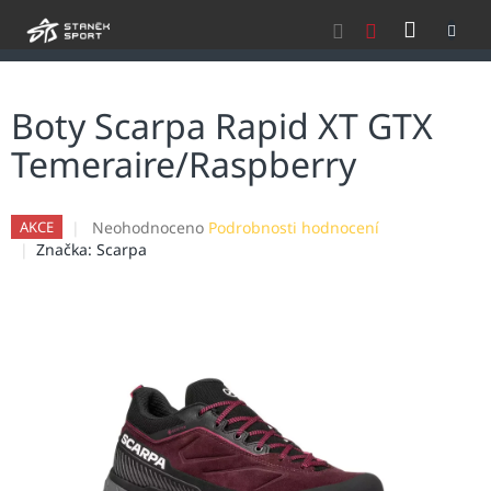
Přejít
NÁKU
na
obsah
KOŠÍK
Boty Scarpa Rapid XT GTX
Temeraire/Raspberry
Průměrné
Neohodnoceno
Podrobnosti hodnocení
AKCE
hodnocení
Značka:
Scarpa
produktu
je
0,0
z
5
hvězdiček.