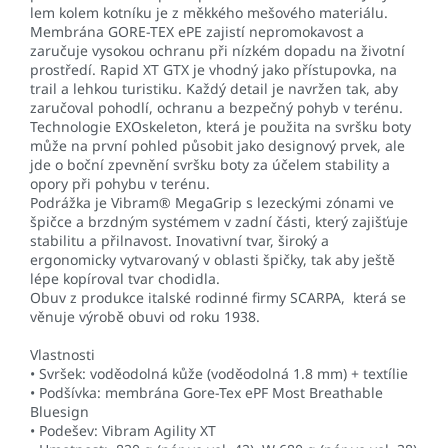
lem kolem kotníku je z měkkého mešového materiálu.
Membrána GORE-TEX ePE zajistí nepromokavost a
zaručuje vysokou ochranu při nízkém dopadu na životní
prostředí. Rapid XT GTX je vhodný jako přístupovka, na
trail a lehkou turistiku. Každý detail je navržen tak, aby
zaručoval pohodlí, ochranu a bezpečný pohyb v terénu.
Technologie EXOskeleton, která je použita na svršku boty
může na první pohled působit jako designový prvek, ale
jde o boční zpevnění svršku boty za účelem stability a
opory při pohybu v terénu.
Podrážka je Vibram® MegaGrip s lezeckými zónami ve
špičce a brzdným systémem v zadní části, který zajišťuje
stabilitu a přilnavost. Inovativní tvar, široký a
ergonomicky vytvarovaný v oblasti špičky, tak aby ještě
lépe kopíroval tvar chodidla.
Obuv z produkce italské rodinné firmy SCARPA, která se
věnuje výrobě obuvi od roku 1938.
Vlastnosti
• Svršek: voděodolná kůže (voděodolná 1.8 mm) + textílie
• Podšívka: membrána Gore-Tex ePF Most Breathable
Bluesign
• Podešev: Vibram Agility XT