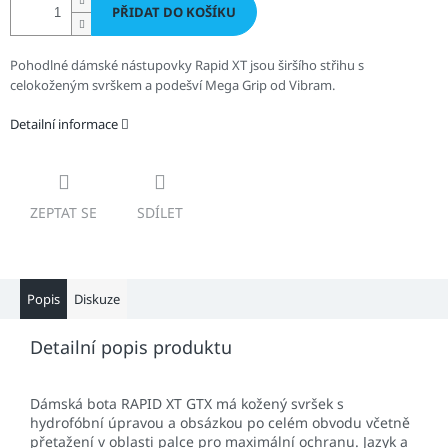
PŘIDAT DO KOŠÍKU
Pohodlné dámské nástupovky Rapid XT jsou širšího střihu s
celokoženým svrškem a podešví Mega Grip od Vibram.
Detailní informace
ZEPTAT SE
SDÍLET
Popis
Diskuze
Detailní popis produktu
Dámská bota RAPID XT GTX má kožený svršek s
hydrofóbní úpravou a obsázkou po celém obvodu včetně
přetažení v oblasti palce pro maximální ochranu. Jazyk a