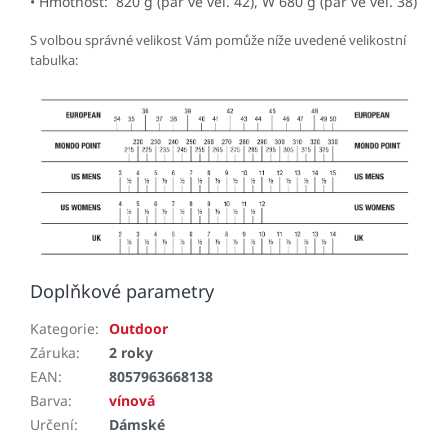
• Hmotnost: 820 g (pár ve vel. 42), W 680 g (pár ve vel. 38)
S volbou správné velikost Vám pomůže níže uvedené velikostní
tabulka:
Doplňkové parametry
Kategorie
:
Outdoor
Záruka
:
2 roky
EAN
:
8057963668138
Barva
:
vínová
Určení
:
Dámské