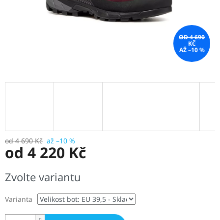
OD 4 690
KČ
AŽ –10 %
od 4 690 Kč
až –10 %
od
4 220 Kč
Měrná
Zvolte variantu
cena:
Varianta