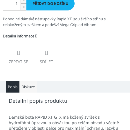
PŘIDAT DO KOŠÍKU
Pohodlné dámské nástupovky Rapid XT jsou širšího střihu s
celokoženým svrškem a podešví Mega Grip od Vibram.
Detailní informace
ZEPTAT SE
SDÍLET
Popis
Diskuze
Detailní popis produktu
Dámská bota RAPID XT GTX má kožený svršek s
hydrofóbní úpravou a obsázkou po celém obvodu včetně
přetažení v oblasti palce pro maximální ochranu. Jazyk a