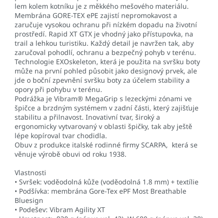
lem kolem kotníku je z měkkého mešového materiálu.
Membrána GORE-TEX ePE zajistí nepromokavost a
zaručuje vysokou ochranu při nízkém dopadu na životní
prostředí. Rapid XT GTX je vhodný jako přístupovka, na
trail a lehkou turistiku. Každý detail je navržen tak, aby
zaručoval pohodlí, ochranu a bezpečný pohyb v terénu.
Technologie EXOskeleton, která je použita na svršku boty
může na první pohled působit jako designový prvek, ale
jde o boční zpevnění svršku boty za účelem stability a
opory při pohybu v terénu.
Podrážka je Vibram® MegaGrip s lezeckými zónami ve
špičce a brzdným systémem v zadní části, který zajišťuje
stabilitu a přilnavost. Inovativní tvar, široký a
ergonomicky vytvarovaný v oblasti špičky, tak aby ještě
lépe kopíroval tvar chodidla.
Obuv z produkce italské rodinné firmy SCARPA, která se
věnuje výrobě obuvi od roku 1938.
Vlastnosti
• Svršek: voděodolná kůže (voděodolná 1.8 mm) + textílie
• Podšívka: membrána Gore-Tex ePF Most Breathable
Bluesign
• Podešev: Vibram Agility XT