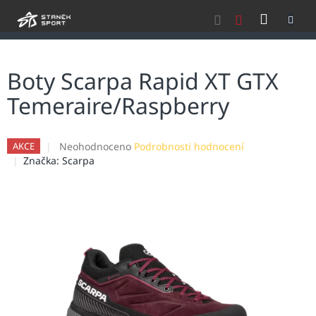
Přejít
NÁKU
na
obsah
KOŠÍK
Boty Scarpa Rapid XT GTX
Temeraire/Raspberry
Průměrné
Neohodnoceno
Podrobnosti hodnocení
AKCE
hodnocení
Značka:
Scarpa
produktu
je
0,0
z
5
hvězdiček.