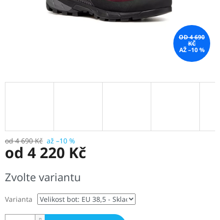
OD 4 690
KČ
AŽ –10 %
od 4 690 Kč
až –10 %
od
4 220 Kč
Měrná
Zvolte variantu
cena:
Varianta