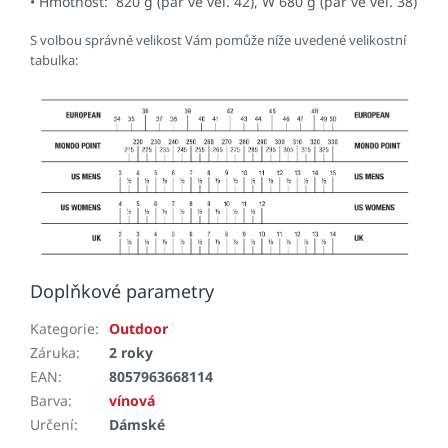
• Hmotnost: 820 g (pár ve vel. 42), W 680 g (pár ve vel. 38)
S volbou správné velikost Vám pomůže níže uvedené velikostní
tabulka:
Doplňkové parametry
Kategorie
:
Outdoor
Záruka
:
2 roky
EAN
:
8057963668114
Barva
:
vínová
Určení
:
Dámské