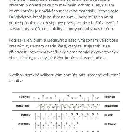
přetažení v oblasti palce pro maximální ochranu. Jazyk a lem
kolem kotníku je z měkkého mešového materiálu. Technologie
EXOskeleton, která je použita na svršku boty může na první
pohled působit jako designový prvek, ale jde o boční zpevnění
svršku boty za účelem stability a opory při pohybu v terénu.
Podrážka je Vibram® MegaGrip s lezeckými zónami ve špičce a
brzdným systémem v zadní části, který zajišťuje stabilitu a
přilnavost. Inovativní tvar, široký a ergonomicky vytvarovaný v
oblasti špičky, tak aby ještě lépe kopíroval tvar chodidla.
S volbou správné velikost Vám pomůže níže uvedené velikostní
tabulka: