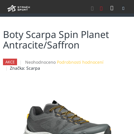
Přejít
NÁKU
na
obsah
KOŠÍK
Boty Scarpa Spin Planet
Antracite/Saffron
Průměrné
Neohodnoceno
Podrobnosti hodnocení
AKCE
hodnocení
Značka:
Scarpa
produktu
je
0,0
z
5
hvězdiček.