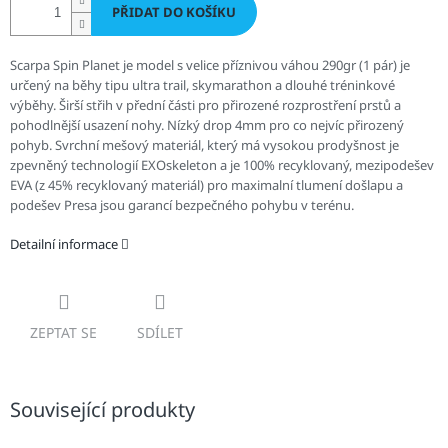
PŘIDAT DO KOŠÍKU
Scarpa Spin Planet je model s velice příznivou váhou 290gr (1 pár) je
určený na běhy tipu ultra trail, skymarathon a dlouhé tréninkové
výběhy. Širší střih v přední části pro přirozené rozprostření prstů a
pohodlnější usazení nohy. Nízký drop 4mm pro co nejvíc přirozený
pohyb. Svrchní mešový materiál, který má vysokou prodyšnost je
zpevněný technologií EXOskeleton a je 100% recyklovaný, mezipodešev
EVA (z 45% recyklovaný materiál) pro maximalní tlumení došlapu a
podešev Presa jsou garancí bezpečného pohybu v terénu.
Detailní informace
ZEPTAT SE
SDÍLET
Související produkty