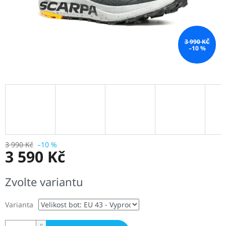
3 990 KČ
–10 %
3 990 Kč
–10 %
3 590 Kč
Měrná
Zvolte variantu
cena:
Varianta