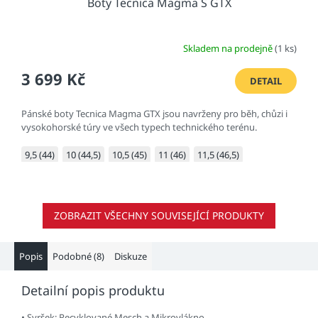
Boty Tecnica Magma S GTX
Skladem na prodejně
(1 ks)
3 699 Kč
DETAIL
Pánské boty Tecnica Magma GTX jsou navrženy pro běh, chůzi i
vysokohorské túry ve všech typech technického terénu.
9,5 (44)
10 (44,5)
10,5 (45)
11 (46)
11,5 (46,5)
ZOBRAZIT VŠECHNY SOUVISEJÍCÍ PRODUKTY
Popis
Podobné (8)
Diskuze
Detailní popis produktu
• Svršek: Recyklované Mesch a Mikrovlákno