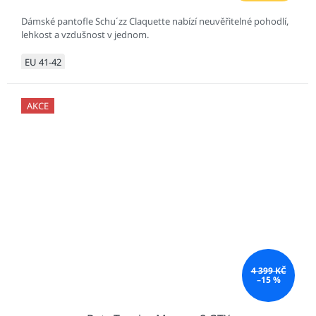
Dámské pantofle Schu´zz Claquette nabízí neuvěřitelné pohodlí,
lehkost a vzdušnost v jednom.
EU 41-42
AKCE
4 399 KČ
–15 %