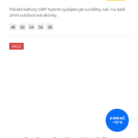
Pánské kalhoty CMP Hybrid využijete jak na běžky, tak i na další
zimní outdoorové aktivity.
48
50
54
56
58
AKCE
3 990 KČ
–10 %