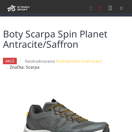
Přejít
NÁKU
na
obsah
KOŠÍK
Boty Scarpa Spin Planet
Antracite/Saffron
Průměrné
Neohodnoceno
Podrobnosti hodnocení
AKCE
hodnocení
Značka:
Scarpa
produktu
je
0,0
z
5
hvězdiček.