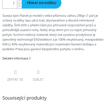
PŘIDAT DO KOŠÍKU
Scarpa Spin Planet je model s velice příznivou váhou 290gr (1 pár) je
určený na běhy tipu ultra trail, skymarathon a dlouhé tréninkové
výběhy. Širší střih v přední části pro přirozené rozprostření prstů a
pohodlnější usazení nohy. Nízký drop 4mm pro co nejvíc přirozený
pohyb. Svrchní mešový materiál, který má vysokou prodyšnost je
zpevněný technologií EXOskeleton a je 100% recyklovaný, mezipodešev
EVA (z 45% recyklovaný materiál) pro maximalní tlumení došlapu a
podešev Presa jsou garancí bezpečného pohybu v terénu.
Detailní informace
ZEPTAT SE
SDÍLET
Související produkty