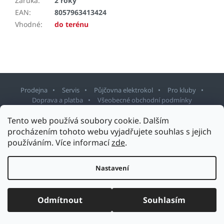
Záruka
:
2 roky
EAN
:
8057963413424
Vhodné
:
do terénu
Prodejna
Servis
Půjčovna elektrokol
Pro kluby
Doprava a platba
Všeobecné obchodní podmínky
Tento web používá soubory cookie. Dalším
Z
procházením tohoto webu vyjadřujete souhlas s jejich
á
používáním. Více informací
zde
.
p
Copyright 2026
Sport Staněk Turnov
. Všechna práva vyhrazena.
a
Upravit nastavení cookies
t
Nastavení
Design šablony vytvořil
Shoptetak.cz
&
Tomáš Hlad
.
í
Vytvořil Shoptet
Odmítnout
Souhlasím