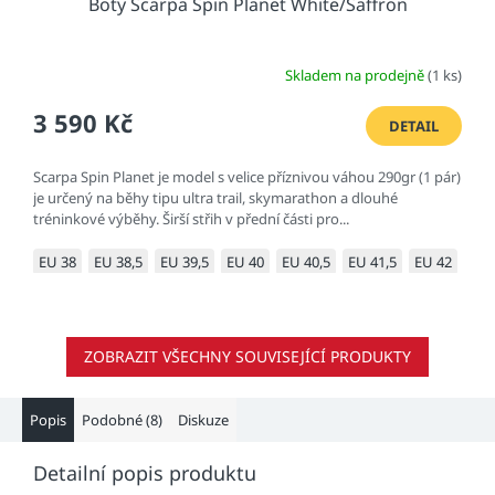
Boty Scarpa Spin Planet White/Saffron
Skladem na prodejně
(1 ks)
3 590 Kč
DETAIL
Scarpa Spin Planet je model s velice příznivou váhou 290gr (1 pár)
je určený na běhy tipu ultra trail, skymarathon a dlouhé
tréninkové výběhy. Širší střih v přední části pro...
EU 38
EU 38,5
EU 39,5
EU 40
EU 40,5
EU 41,5
EU 42
EU 
ZOBRAZIT VŠECHNY SOUVISEJÍCÍ PRODUKTY
Popis
Podobné (8)
Diskuze
Detailní popis produktu