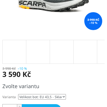
3 990 KČ
–10 %
3 990 Kč
–10 %
3 590 Kč
Měrná
Zvolte variantu
cena:
Varianta