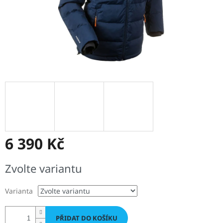
6 390 Kč
Měrná
Zvolte variantu
cena:
Varianta
PŘIDAT DO KOŠÍKU