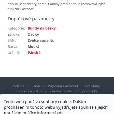
odpuzuje nečistoty, chrání tkaniny proti oděru a zachovává jejich
funkční vlastnosti.
Doplňkové parametry
Kategorie
:
Bundy na běžky
Záruka
:
2 roky
EAN
:
Zvolte variantu
Barva
:
Modrá
Určení
:
Pánské
Prodejna
Servis
Půjčovna elektrokol
Pro kluby
Doprava a platba
Všeobecné obchodní podmínky
Tento web používá soubory cookie. Dalším
Z
procházením tohoto webu vyjadřujete souhlas s jejich
á
používáním. Více informací
zde
.
p