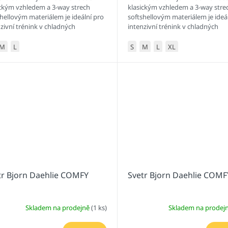
ickým vzhledem a 3-way strech
klasickým vzhledem a 3-way stre
hellovým materiálem je ideální pro
softshellovým materiálem je ideá
zivní trénink v chladných
intenzivní trénink v chladných
ínkách.
podmínkách.
M
L
S
M
L
XL
tr Bjorn Daehlie COMFY
Svetr Bjorn Daehlie COMF
Skladem na prodejně
(1 ks)
Skladem na prodej