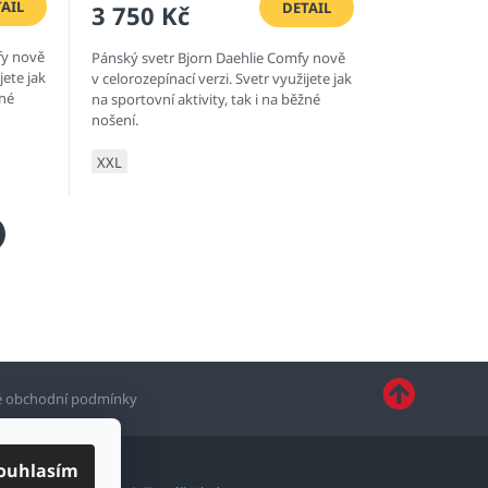
AIL
DETAIL
3 750 Kč
fy nově
Pánský svetr Bjorn Daehlie Comfy nově
jete jak
v celorozepínací verzi. Svetr využijete jak
žné
na sportovní aktivity, tak i na běžné
nošení.
XXL
 obchodní podmínky
ouhlasím