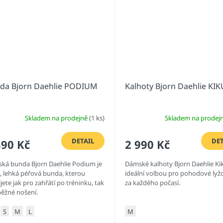
da Bjorn Daehlie PODIUM
Kalhoty Bjorn Daehlie KI
Skladem na prodejně
(1 ks)
Skladem na prodej
DETAIL
DET
390 Kč
2 990 Kč
ká bunda Bjorn Daehlie Podium je
Dámské kalhoty Bjorn Daehlie Kik
á, lehká péřová bunda, kterou
ideální volbou pro pohodové lyž
jete jak pro zahřátí po tréninku, tak
za každého počasí.
běžné nošení.
S
M
L
M