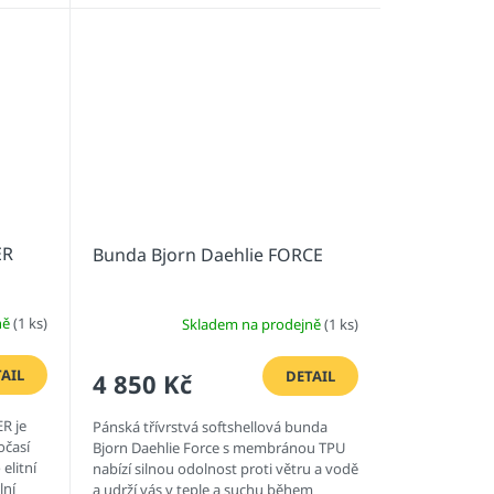
ER
Bunda Bjorn Daehlie FORCE
ně
(1 ks)
Skladem na prodejně
(1 ks)
AIL
DETAIL
4 850 Kč
R je
Pánská třívrstvá softshellová bunda
očasí
Bjorn Daehlie Force s membránou TPU
 elitní
nabízí silnou odolnost proti větru a vodě
lní
a udrží vás v teple a suchu během