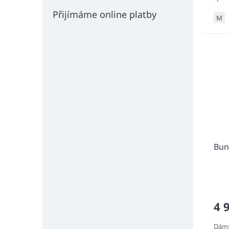
funkč
Přijímáme online platby
M
Bun
4 
Dáms