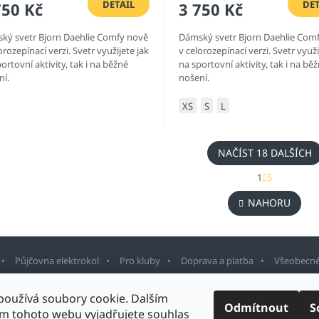
DETAIL
DET
750 Kč
3 750 Kč
ký svetr Bjorn Daehlie Comfy nově
Dámský svetr Bjorn Daehlie Com
orozepínací verzi. Svetr využijete jak
v celorozepínací verzi. Svetr využi
ortovní aktivity, tak i na běžné
na sportovní aktivity, tak i na bě
ní.
nošení.
XS
S
L
NAČÍST 18 DALŠÍCH
S
1
5
t
O
r
v
NAHORU
á
l
n
á
k
d
o
a
v
Půjčovna elektrokol
Pro kluby
Doprava a platba
Všeobecné
c
á
í
n
p
í
používá soubory cookie. Dalším
r
Odmítnout
S
m tohoto webu vyjadřujete souhlas
v