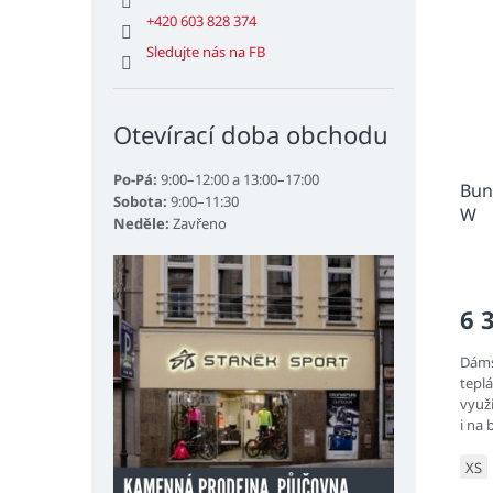
+420 603 828 374
Sledujte nás na FB
Otevírací doba obchodu
Po-Pá:
9:00–12:00 a 13:00–17:00
Bun
Sobota:
9:00–11:30
W
Neděle:
Zavřeno
6 
Dáms
tepl
využi
i na 
XS