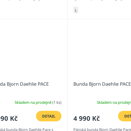
nost a...
funkčnost a...
L
da Bjorn Daehlie PACE
Bunda Bjorn Daehlie PACE
Skladem na prodejně
(1 ks)
Skladem na prodej
DETAIL
DET
990 Kč
4 990 Kč
ká bunda Bjorn Daehlie Pace s
Pánská bunda Bjorn Daehlie Pace