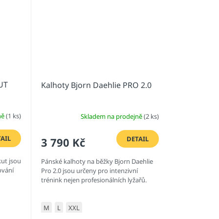
KUT
Kalhoty Bjorn Daehlie PRO 2.0
ně
(1 ks)
Skladem na prodejně
(2 ks)
AIL
DETAIL
3 790 Kč
ut jsou
Pánské kalhoty na běžky Bjorn Daehlie
ování
Pro 2.0 jsou určeny pro intenzivní
trénink nejen profesionálních lyžařů.
M
L
XXL