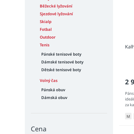
n
i
r
e
Běžecké lyžování
s
o
l
Sjezdové lyžování
p
d
r
Skialp
u
o
k
Fotbal
d
t
Outdoor
u
ů
Tenis
Kal
k
Pánské tenisové boty
t
ů
Dámské tenisové boty
Dětské tenisové boty
2 
Volný čas
Pánská obuv
Páns
Dámská obuv
ideá
za k
M
Cena