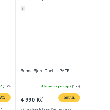
vašeho běhu na lyžích.
L
Bunda Bjorn Daehlie PACE
ně
(1 ks)
Skladem na prodejně
(1 ks)
AIL
DETAIL
4 990 Kč
 s
Pánská bunda Bjorn Daehlie Pace s