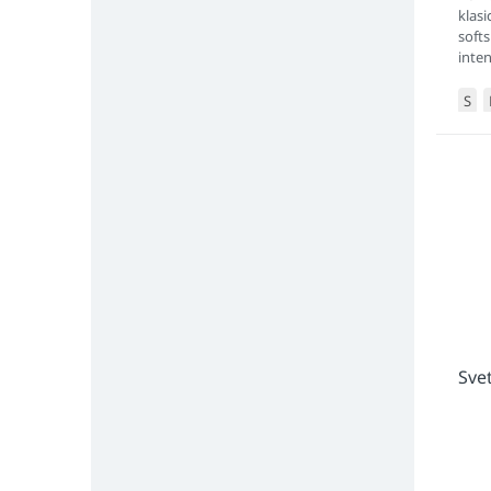
klas
softs
inten
podm
S
Sve