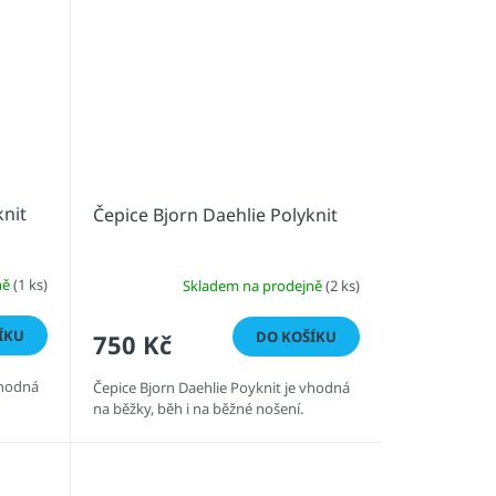
knit
Čepice Bjorn Daehlie Polyknit
ně
(1 ks)
Skladem na prodejně
(2 ks)
ÍKU
DO KOŠÍKU
750 Kč
vhodná
Čepice Bjorn Daehlie Poyknit je vhodná
na běžky, běh i na běžné nošení.