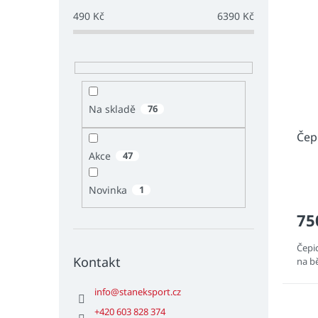
490
Kč
6390
Kč
Na skladě
76
Čep
Akce
47
Novinka
1
75
Čepi
Kontakt
na bě
info
@
staneksport.cz
+420 603 828 374