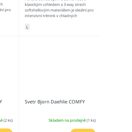
ch
klasickým vzhledem a 3-way strech
lní pro
softshellovým materiálem je ideální pro
intenzivní trénink v chladných
podmínkách.
L
Y
Svetr Bjorn Daehlie COMFY
ně
(2 ks)
Skladem na prodejně
(1 ks)