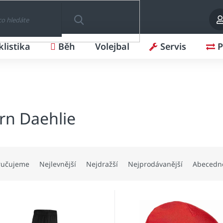
klistika
Běh
Volejbal
Servis
P
HLEDAT
rn Daehlie
ručujeme
Nejlevnější
Nejdražší
Nejprodávanější
Abecedn