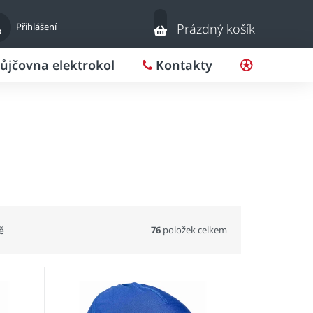
Nákupní
Přihlášení
Prázdný košík
košík
ůjčovna elektrokol
Kontakty
Pro klub
76
položek celkem
ě