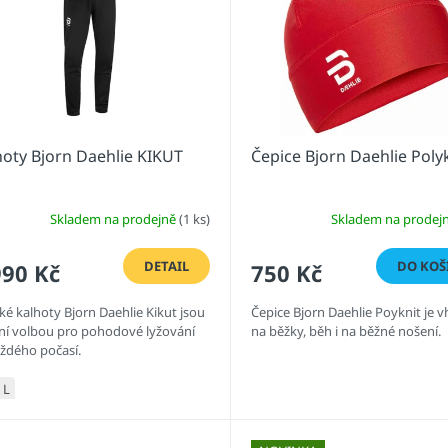
hoty Bjorn Daehlie KIKUT
Čepice Bjorn Daehlie Poly
Skladem na prodejně
(1 ks)
Skladem na prodej
DETAIL
DO KOŠ
990 Kč
750 Kč
ké kalhoty Bjorn Daehlie Kikut jsou
Čepice Bjorn Daehlie Poyknit je 
lní volbou pro pohodové lyžování
na běžky, běh i na běžné nošení.
aždého počasí.
L