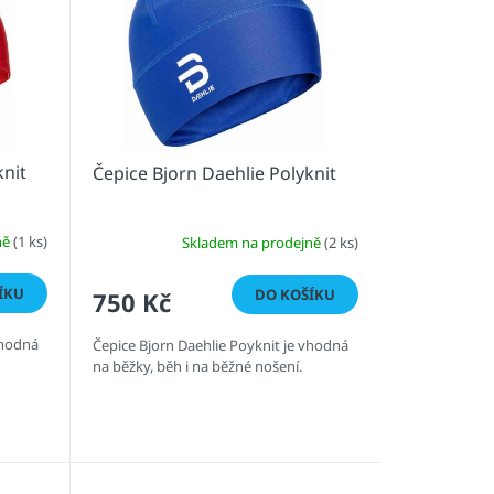
knit
Čepice Bjorn Daehlie Polyknit
ně
(1 ks)
Skladem na prodejně
(2 ks)
ÍKU
DO KOŠÍKU
750 Kč
vhodná
Čepice Bjorn Daehlie Poyknit je vhodná
na běžky, běh i na běžné nošení.