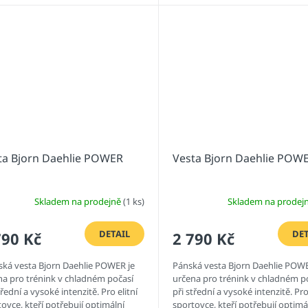
ta Bjorn Daehlie POWER
Vesta Bjorn Daehlie POW
Skladem na prodejně
(1 ks)
Skladem na prodej
DETAIL
DET
790 Kč
2 790 Kč
ká vesta Bjorn Daehlie POWER je
Pánská vesta Bjorn Daehlie POWE
na pro trénink v chladném počasí
určena pro trénink v chladném p
třední a vysoké intenzitě. Pro elitní
při střední a vysoké intenzitě. Pro
ovce, kteří potřebují optimální
sportovce, kteří potřebují optimá