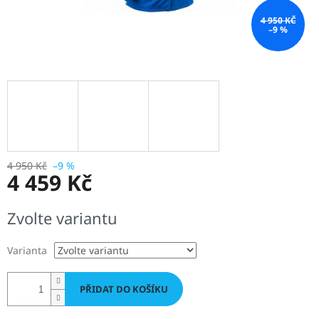
4 950 KČ
–9 %
4 950 Kč
–9 %
4 459 Kč
Měrná
Zvolte variantu
cena:
Varianta
PŘIDAT DO KOŠÍKU