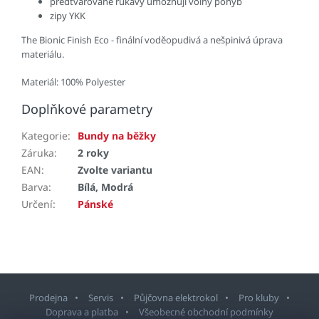
předtvarované rukávy umožňují volný pohyb
zipy YKK
The Bionic Finish Eco - finální voděopudivá a nešpinivá úprava
materiálu.
Materiál: 100% Polyester
Doplňkové parametry
Kategorie
:
Bundy na běžky
Záruka
:
2 roky
EAN
:
Zvolte variantu
Barva
:
Bílá, Modrá
Určení
:
Pánské
Prodejna
Servis
Půjčovna elektrokol
Pro kluby
Doprava a platba
Všeobecné obchodní podmínky