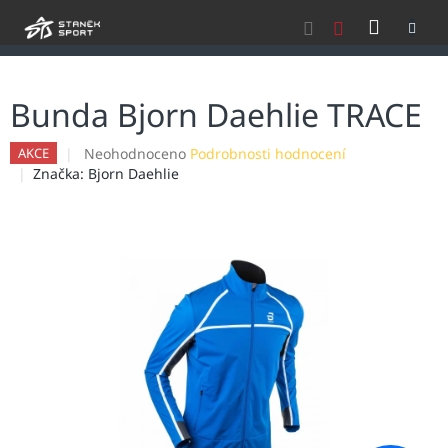
Přejít
NÁKU
na
obsah
KOŠÍK
Bunda Bjorn Daehlie TRACE
Průměrné
Neohodnoceno
Podrobnosti hodnocení
AKCE
hodnocení
Značka:
Bjorn Daehlie
produktu
je
0,0
z
5
hvězdiček.