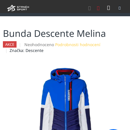
Přejít
NÁKU
na
obsah
KOŠÍK
Bunda Descente Melina
Průměrné
Neohodnoceno
Podrobnosti hodnocení
AKCE
hodnocení
Značka:
Descente
produktu
je
0,0
z
5
hvězdiček.