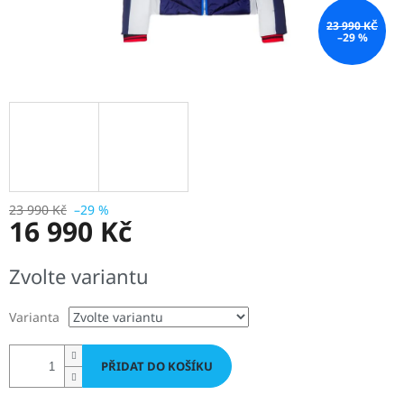
23 990 KČ
–29 %
23 990 Kč
–29 %
16 990 Kč
Měrná
Zvolte variantu
cena:
Varianta
PŘIDAT DO KOŠÍKU