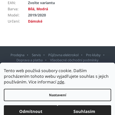
EAN
:
Zvolte variantu
Barva
:
Bílá
,
Modrá
Model
:
2019/2020
Určení
:
Dámské
Prodejna
Servis
Půjčovna elektrokol
Pro kluby
Doprava a platba
Všeobecné obchodní podmínky
Tento web používá soubory cookie. Dalším
Z
procházením tohoto webu vyjadřujete souhlas s jejich
á
používáním. Více informací
zde
.
p
Copyright 2026
Sport Staněk Turnov
. Všechna práva vyhrazena.
a
Upravit nastavení cookies
t
Nastavení
Design šablony vytvořil
Shoptetak.cz
&
Tomáš Hlad
.
í
Vytvořil Shoptet
Odmítnout
Souhlasím