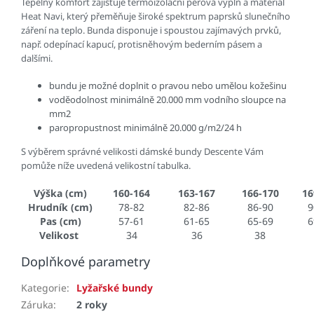
Tepelný komfort zajišťuje termoizolační péřová výplň a materiál
Heat Navi, který přeměňuje široké spektrum paprsků slunečního
záření na teplo. Bunda disponuje i spoustou zajímavých prvků,
např. odepínací kapucí, protisněhovým bederním pásem a
dalšími.
bundu je možné doplnit o pravou nebo umělou kožešinu
voděodolnost minimálně 20.000 mm vodního sloupce na
mm2
paropropustnost minimálně 20.000 g/m2/24 h
S výběrem správné velikosti dámské bundy Descente Vám
pomůže níže uvedená velikostní tabulka.
Výška (cm)
160-164
163-167
166-170
16
Hrudník (cm)
78-82
82-86
86-90
9
Pas (cm)
57-61
61-65
65-69
6
Velikost
34
36
38
Doplňkové parametry
Kategorie
:
Lyžařské bundy
Záruka
:
2 roky