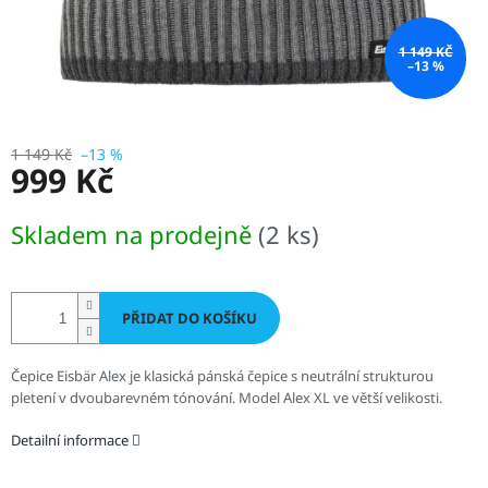
1 149 KČ
–13 %
1 149 Kč
–13 %
999 Kč
Měrná
Skladem na prodejně
(2 ks)
cena:
PŘIDAT DO KOŠÍKU
Čepice Eisbär Alex je klasická pánská čepice s neutrální strukturou
pletení v dvoubarevném tónování. Model Alex XL ve větší velikosti.
Detailní informace