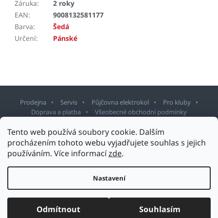
Záruka
:
2 roky
EAN
:
9008132581177
Barva
:
Šedá
Určení
:
Pánské
Prodejna
Servis
Půjčovna elektrokol
Pro kluby
Doprava a platba
Všeobecné obchodní podmínky
Tento web používá soubory cookie. Dalším
Z
procházením tohoto webu vyjadřujete souhlas s jejich
á
používáním. Více informací
zde
.
p
Copyright 2026
Sport Staněk Turnov
. Všechna práva vyhrazena.
a
Upravit nastavení cookies
t
Nastavení
Design šablony vytvořil
Shoptetak.cz
&
Tomáš Hlad
.
í
Vytvořil Shoptet
Odmítnout
Souhlasím