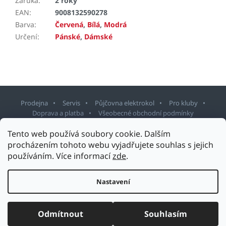
Záruka
:
2 roky
EAN
:
9008132590278
Barva
:
Červená
,
Bílá
,
Modrá
Určení
:
Pánské
,
Dámské
Prodejna
Servis
Půjčovna elektrokol
Pro kluby
Doprava a platba
Všeobecné obchodní podmínky
Tento web používá soubory cookie. Dalším
Z
procházením tohoto webu vyjadřujete souhlas s jejich
á
používáním. Více informací
zde
.
p
Copyright 2026
Sport Staněk Turnov
. Všechna práva vyhrazena.
a
Upravit nastavení cookies
t
Nastavení
Design šablony vytvořil
Shoptetak.cz
&
Tomáš Hlad
.
í
Vytvořil Shoptet
Odmítnout
Souhlasím