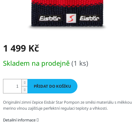
1 499 Kč
Měrná
Skladem na prodejně
(1 ks)
cena:
PŘIDAT DO KOŠÍKU
Originální zimní čepice Eisbär Star Pompon ze směsi materiálu s měkkou
merino vlnou zajišťuje perfektní regulaci teploty a vlhkosti.
Detailní informace