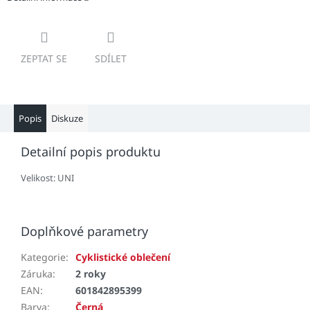
ZEPTAT SE
SDÍLET
Popis
Diskuze
Detailní popis produktu
Velikost: UNI
Doplňkové parametry
Kategorie
:
Cyklistické oblečení
Záruka
:
2 roky
EAN
:
601842895399
Barva
:
Černá