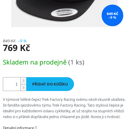
849 KČ
–9 %
849 Kč
–9 %
769 Kč
Měrná
Skladem na prodejně
(1 ks)
cena:
PŘIDAT DO KOŠÍKU
V týmové 5dílné čepici Trek Factory Racing svému okolí vkusně ukážete,
že fandíte sjezdovému týmu Trek Factory Racing. Tato stylová čepice je
ideální pro každodenní oslavu cyklistiky, ať už stojíte na stupních vítězů
nebo si s přáteli dopřáváte jedno chlazené po jízdě. Noste ji s hrdostí.
Detailní informace