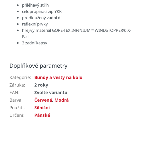
přiléhavý střih
celopropínací zip YKK
prodloužený zadní díl
reflexní prvky
hřejivý materiál GORE-TEX INFINIUM™ WINDSTOPPER® X-
Fast
3 zadní kapsy
Doplňkové parametry
Kategorie
:
Bundy a vesty na kolo
Záruka
:
2 roky
EAN
:
Zvolte variantu
Barva
:
Červená
,
Modrá
Použití
:
Silniční
Určení
:
Pánské