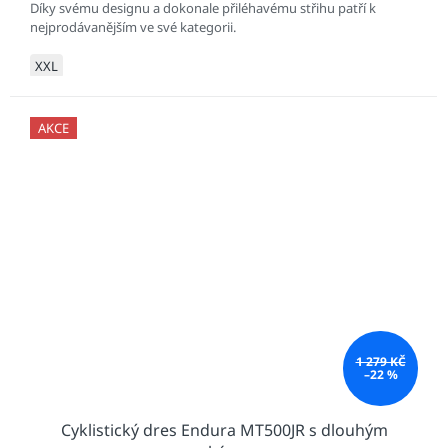
Díky svému designu a dokonale přiléhavému střihu patří k
nejprodávanějším ve své kategorii.
XXL
AKCE
1 279 KČ
–22 %
Cyklistický dres Endura MT500JR s dlouhým