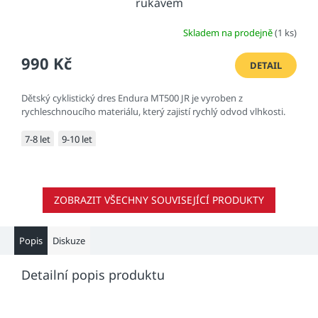
rukávem
Skladem na prodejně
(1 ks)
990 Kč
DETAIL
Dětský cyklistický dres Endura MT500 JR je vyroben z
rychleschnoucího materiálu, který zajistí rychlý odvod vlhkosti.
7-8 let
9-10 let
ZOBRAZIT VŠECHNY SOUVISEJÍCÍ PRODUKTY
Popis
Diskuze
Detailní popis produktu