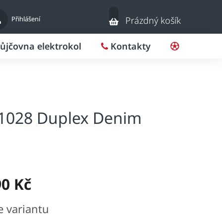
Nákupní
Přihlášení
Prázdný košík
košík
ůjčovna elektrokol
Kontakty
Pro klub
4.1028 Duplex Denim
90 Kč
e variantu