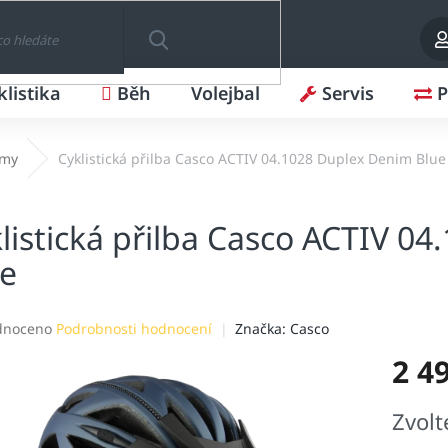
klistika
Běh
Volejbal
Servis
P
HLEDAT
lmy
Cyklistická přilba Casco ACTIV 04.1028 Duplex Denim Blue
listická přilba Casco ACTIV 0
ue
né
dnoceno
Podrobnosti hodnocení
Značka:
Casco
ení
2 4
tu
Měrná
Zvolt
cena: