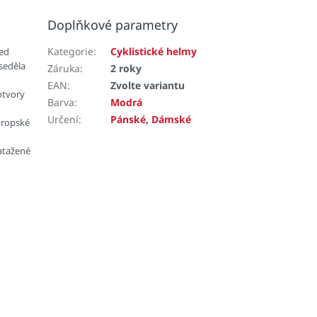
Doplňkové parametry
Kategorie
:
Cyklistické helmy
led
seděla
Záruka
:
2 roky
EAN
:
Zvolte variantu
otvory
Barva
:
Modrá
Určení
:
Pánské
,
Dámské
vropské
atažené