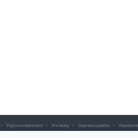
Půjčovna elektrokol
Pro kluby
Doprava a platba
Všeobecné