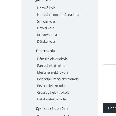
n
hvězdič
e
Horská kola
l
Horská celoodpružená kola
Silniční kola
Gravel kola
Krosová kola
Dětská kola
Elektrokola
Dámská elektrokola
Pánská elektrokola
Městská elektrokola
Celoodpružená elektrokola
Pevná elektrokola
Crossová elektrokola
Dětská elektrokola
Popi
Cyklistické oblečení