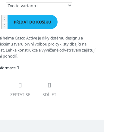
PŘIDAT DO KOŠÍKU
ká helma Casco Active je d
íky čistému designu a
kému tvaru první volbou pro cyklisty dbající na
t. Lehká konstrukce a vyvážené odvětrávání zajišťují
í pohodlí.
informace
ZEPTAT SE
SDÍLET