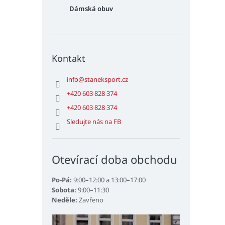
Dámská obuv
Kontakt
info
@
staneksport.cz
+420 603 828 374
+420 603 828 374
Sledujte nás na FB
Otevírací doba obchodu
Po-Pá:
9:00–12:00 a 13:00–17:00
Sobota:
9:00–11:30
Neděle:
Zavřeno