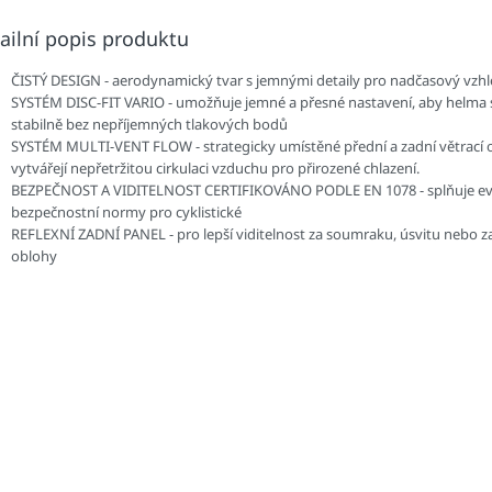
ailní popis produktu
ČISTÝ DESIGN - aerodynamický tvar s jemnými detaily pro nadčasový vzh
SYSTÉM DISC-FIT VARIO - umožňuje jemné a přesné nastavení, aby helma 
stabilně bez nepříjemných tlakových bodů
SYSTÉM MULTI-VENT FLOW - strategicky umístěné přední a zadní větrací 
vytvářejí nepřetržitou cirkulaci vzduchu pro přirozené chlazení.
BEZPEČNOST A VIDITELNOST CERTIFIKOVÁNO PODLE EN 1078 - splňuje e
bezpečnostní normy pro cyklistické
REFLEXNÍ ZADNÍ PANEL - pro lepší viditelnost za soumraku, úsvitu nebo z
oblohy