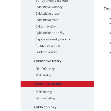
Bundy a vesty na kolo
Cyklistické kalhoty
Det
Cyklistické dresy
Cyklistická trika
Cyklo návleky
Cyklistické ponožky
Čepice a čelenky na kolo
Rukavice na kolo
Funkční prádlo
Cyklistické tretry
Silniční tretry
MTB tretry
Cyklistické helmy
MTB helmy
Silniční helmy
Cyklo doplňky