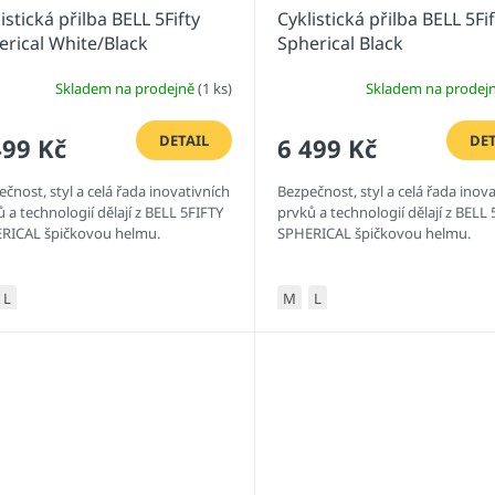
istická přilba BELL 5Fifty
Cyklistická přilba BELL 5Fif
erical White/Black
Spherical Black
Skladem na prodejně
(1 ks)
Skladem na prodej
DETAIL
DET
499 Kč
6 499 Kč
čnost, styl a celá řada inovativních
Bezpečnost, styl a celá řada inov
 a technologií dělají z BELL 5FIFTY
prvků a technologií dělají z BELL
RICAL špičkovou helmu.
SPHERICAL špičkovou helmu.
L
M
L