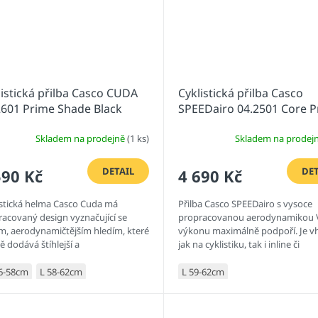
listická přilba Casco CUDA
Cyklistická přilba Casco
2601 Prime Shade Black
SPEEDairo 04.2501 Core 
t
Shade Black
Skladem na prodejně
(1 ks)
Skladem na prodej
DETAIL
DET
590 Kč
4 690 Kč
istická helma Casco Cuda má
Přilba Casco SPEEDairo s vysoce
racovaný design vyznačující se
propracovanou aerodynamikou V
ím, aerodynamičtějším hledím, které
výkonu maximálně podpoří. Je 
 dodává štíhlejší a
jak na cyklistiku, tak i inline či
dynamičtější vzhled bez
skateboarding.
romisů v...
6-58cm
L 58-62cm
L 59-62cm