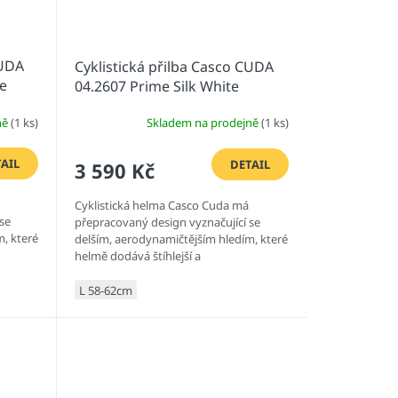
CUDA
Cyklistická přilba Casco CUDA
ue
04.2607 Prime Silk White
ně
(1 ks)
Skladem na prodejně
(1 ks)
AIL
DETAIL
3 590 Kč
Cyklistická helma Casco Cuda má
se
přepracovaný design vyznačující se
, které
delším, aerodynamičtějším hledím, které
helmě dodává štíhlejší a
aerodynamičtější vzhled bez
kompromisů v...
L 58-62cm