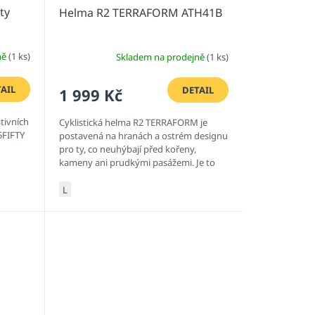
ty
Helma R2 TERRAFORM ATH41B
ně
(1 ks)
Skladem na prodejně
(1 ks)
AIL
DETAIL
1 999 Kč
ativních
Cyklistická helma R2 TERRAFORM je
 5FIFTY
postavená na hranách a ostrém designu
pro ty, co neuhýbají před kořeny,
kameny ani prudkými pasážemi. Je to
technický kus výbavy, co neřeší...
L