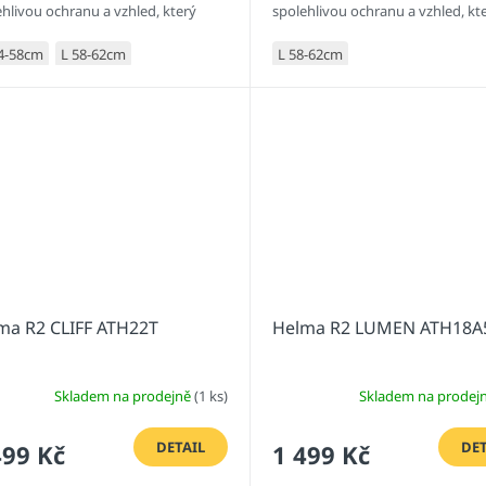
ehlivou ochranu a vzhled, který
spolehlivou ochranu a vzhled, kt
lá kompromisy.
nedělá kompromisy.
4-58cm
L 58-62cm
L 58-62cm
ma R2 CLIFF ATH22T
Helma R2 LUMEN ATH18A
Skladem na prodejně
(1 ks)
Skladem na prodej
DETAIL
DET
499 Kč
1 499 Kč