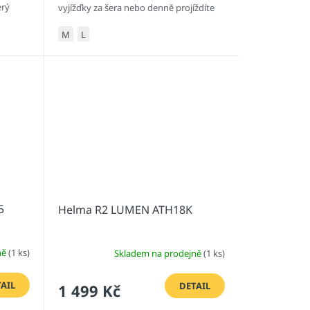
erý
vyjížďky za šera nebo denně projíždíte
na kole městem, tahle...
M
L
5
Helma R2 LUMEN ATH18K
ně
(1 ks)
Skladem na prodejně
(1 ks)
AIL
DETAIL
1 499 Kč