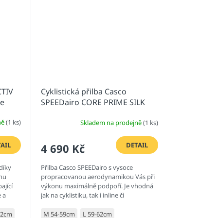
CTIV
Cyklistická přilba Casco
ue
SPEEDairo CORE PRIME SILK
04.2507 White
ně
(1 ks)
Skladem na prodejně
(1 ks)
AIL
DETAIL
4 690 Kč
díky
Přilba Casco SPEEDairo s vysoce
mu
propracovanou aerodynamikou Vás při
ající
výkonu maximálně podpoří. Je vhodná
 a
jak na cyklistiku, tak i inline či
skateboarding.
62cm
M 54-59cm
L 59-62cm