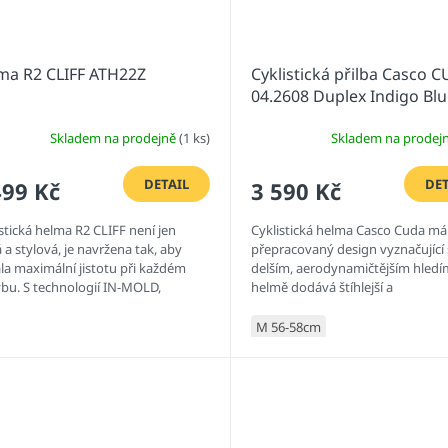
ma R2 CLIFF ATH22Z
Cyklistická přilba Casco 
04.2608 Duplex Indigo Bl
Skladem na prodejně
(1 ks)
Skladem na prodej
DETAIL
DET
499 Kč
3 590 Kč
stická helma R2 CLIFF není jen
Cyklistická helma Casco Cuda má
 a stylová, je navržena tak, aby
přepracovaný design vyznačující 
la maximální jistotu při každém
delším, aerodynamičtějším hledím
bu. S technologií IN-MOLD,
helmě dodává štíhlejší a
ouženou zadní části helmy a...
aerodynamičtější vzhled bez
kompromisů v...
M 56-58cm