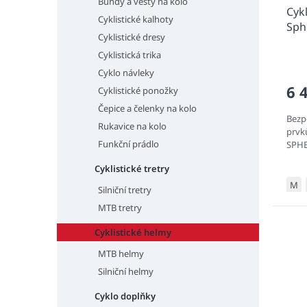
u
ů
Bundy a vesty na kolo
Cykl
k
Cyklistické kalhoty
Sph
t
Cyklistické dresy
ů
Cyklistická trika
Cyklo návleky
6 
Cyklistické ponožky
Čepice a čelenky na kolo
Bezpe
Rukavice na kolo
prvků
Funkční prádlo
SPHE
Cyklistické tretry
M
Silniční tretry
MTB tretry
Cyklistické helmy
MTB helmy
Silniční helmy
Cyklo doplňky