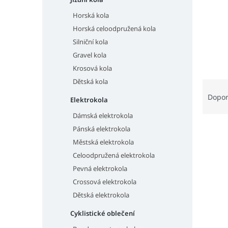
n
e
Horská kola
l
Horská celoodpružená kola
Silniční kola
Gravel kola
Krosová kola
Dětská kola
Ř
a
Dopo
Elektrokola
z
Dámská elektrokola
e
V
n
Pánská elektrokola
ý
í
Městská elektrokola
p
p
Celoodpružená elektrokola
i
r
Pevná elektrokola
s
o
Crossová elektrokola
p
d
r
u
Dětská elektrokola
o
k
Cyklistické oblečení
d
t