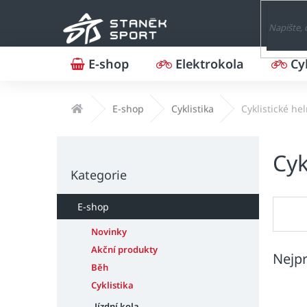
Přejít
na
obsah
E-shop
Elektrokola
Cy
Domů
E-shop
Cyklistika
Cyklistické he
P
Cyk
o
Přeskočit
s
Kategorie
kategorie
t
r
E-shop
a
n
Novinky
n
Akční produkty
Nejpr
í
Běh
p
Cyklistika
a
Jízdní kola