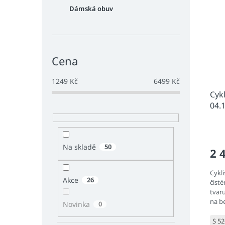
Dámská obuv
Cena
1249
Kč
6499
Kč
Cykl
04.
Na skladě
50
2 
Cykli
Akce
26
čist
tvaru
na b
Novinka
0
vyváž
S 5