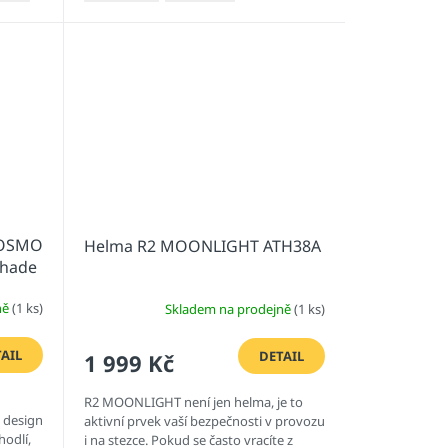
 COSMO
Helma R2 MOONLIGHT ATH38A
Shade
ně
(1 ks)
Skladem na prodejně
(1 ks)
AIL
DETAIL
1 999 Kč
R2 MOONLIGHT není jen helma, je to
 design
aktivní prvek vaší bezpečnosti v provozu
hodlí,
i na stezce. Pokud se často vracíte z