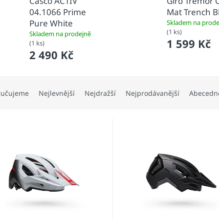
Casco ACTIV
Giro Tremor C
04.1066 Prime
Mat Trench B
Pure White
Skladem na prode
(1 ks)
Skladem na prodejně
1 599 Kč
(1 ks)
2 490 Kč
ručujeme
Nejlevnější
Nejdražší
Nejprodávanější
Abecedn