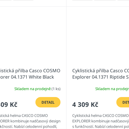
listická přilba Casco COSMO
Cyklistická přilba Casco
lorer 04.1371 White Black
Explorer 04.1371 Riptide 
Black
Skladem na prodejně
(1 ks)
Skladem na prodej
DETAIL
DET
309 Kč
4 309 Kč
istická helma CASCO COSMO
Cyklistická helma CASCO COSMO
ORER kombinuje nadčasový design
EXPLORER kombinuje nadčasový
kčností. Nabízí celodenní pohodlí,
s funkčností. Nabízí celodenní po