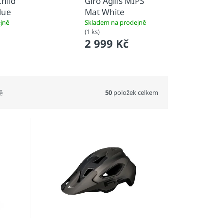
hild
Giro Agilis MIPS
lue
Mat White
jně
Skladem na prodejně
(1 ks)
2 999 Kč
50
položek celkem
ě