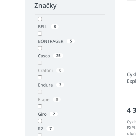
Značky
BELL
3
BONTRAGER
5
Casco
25
Cratoni
0
Cyk
Exp
Endura
3
Etape
0
4 
Giro
2
Cykl
EXPL
R2
7
s fun