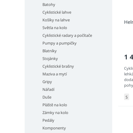
Batohy
Cyklistické lahve
Košíky na lahve
Hel
Světla na kolo
Cyklistické radary a počítače
Pumpy a pumpičky
Blatníky
1 
Stojánky
Cyklistické brašny
Cykli
Maziva a mytí
lehká
doda
Gripy
pohy
Nářadí
prodl
S
Duše
Pláště na kolo
Zámky na kolo
Pedály
Komponenty