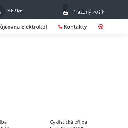
Nákupní
Přihlášení
Prázdný košík
košík
ůjčovna elektrokol
Kontakty
Pro klub
ilba
Cyklistická přilba