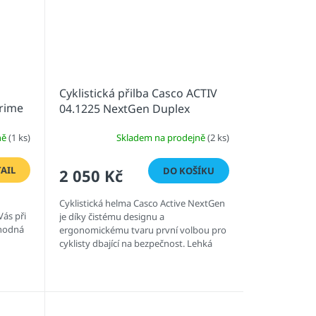
Cyklistická přilba Casco ACTIV
Prime
04.1225 NextGen Duplex
Eyecandy Pink
ně
(1 ks)
Skladem na prodejně
(2 ks)
AIL
DO KOŠÍKU
2 050 Kč
Cyklistická helma Casco Active NextGen
ás při
je díky čistému designu a
vhodná
ergonomickému tvaru první volbou pro
cyklisty dbající na bezpečnost. Lehká
konstrukce a vyvážené odvětrávání...