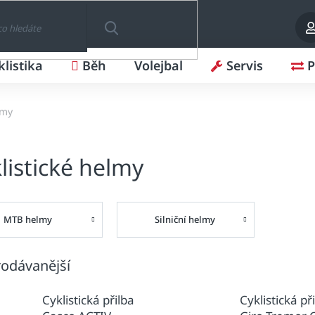
klistika
Běh
Volejbal
Servis
P
HLEDAT
lmy
listické helmy
MTB helmy
Silniční helmy
odávanější
Cyklistická přilba
Cyklistická př