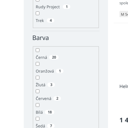
spol
Rudy Project
1
nedě
M 5
Trek
4
Barva
Černá
20
Oranžová
1
Žlutá
3
Hel
Červená
2
Bílá
18
1 
Šedá
7