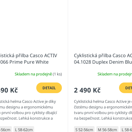
istická přilba Casco ACTIV
Cyklistická přilba Casco A
1066 Prime Pure White
04.1028 Duplex Denim Bl
Skladem na prodejně
(1 ks)
Skladem na prodej
DETAIL
DET
490 Kč
2 490 Kč
stická helma Casco Active je díky
Cyklistická helma Casco Active je 
ému designu a ergonomickému
čistému designu a ergonomické
 první volbou pro cyklisty dbající
tvaru první volbou pro cyklisty db
ezpečnost. Lehká konstrukce a
na bezpečnost. Lehká konstrukce
ené odvětrávání zajišťují...
vyvážené odvětrávání zajišťují...
2-56cm
L 58-62cm
S 52-56cm
M 56-58cm
L 58-