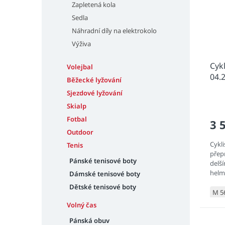
Zapletená kola
Sedla
Náhradní díly na elektrokolo
Výživa
Cyk
Volejbal
04.
Běžecké lyžování
Mat
Sjezdové lyžování
Skialp
Fotbal
3 
Outdoor
Cykl
Tenis
přep
Pánské tenisové boty
delš
helmě
Dámské tenisové boty
aero
Dětské tenisové boty
komp
M 5
Volný čas
Pánská obuv