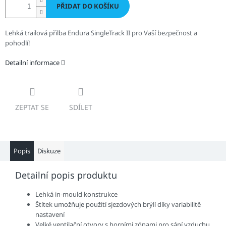
PŘIDAT DO KOŠÍKU
Lehká trailová přilba Endura SingleTrack II pro Vaší bezpečnost a
pohodlí!
Detailní informace
ZEPTAT SE
SDÍLET
Popis
Diskuze
Detailní popis produktu
Lehká in-mould konstrukce
Štítek umožňuje použití sjezdových brýlí díky variabilitě
nastavení
Velké ventilační otvory s horními zónami pro sání vzduchu