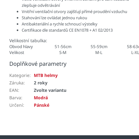
zlepšuje odvětrávání
Vnitřní ventilační otvory zajišťují přímé proudění vzduchu
Stahování lze ovládat jednou rukou
Antibakteriální a rychle schnoucí výstelky
Certifikace dle standardů CE EN1078 + A1 02/2013
Velikostní tabulka:
Obvod hlavy
51-56cm
55-59cm
58-63
Velikost
S-M
M-L
L-X
Doplňkové parametry
Kategorie
:
MTB helmy
Záruka
:
2 roky
EAN
:
Zvolte variantu
Barva
:
Modrá
Určení
:
Pánské