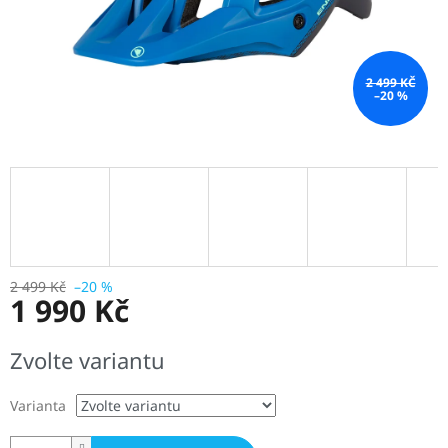
2 499 KČ
–20 %
2 499 Kč
–20 %
1 990 Kč
Měrná
Zvolte variantu
cena:
Varianta