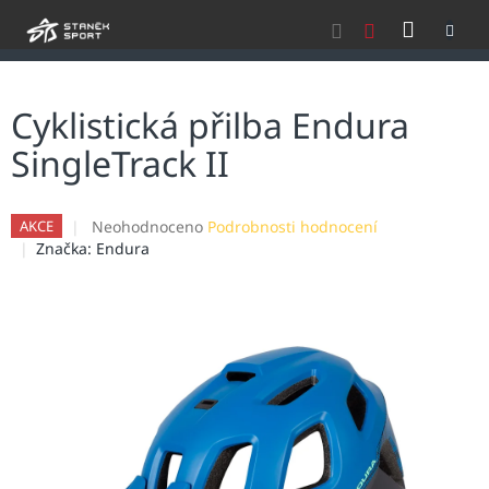
Přejít
NÁKU
na
obsah
KOŠÍK
Cyklistická přilba Endura
SingleTrack II
Průměrné
Neohodnoceno
Podrobnosti hodnocení
AKCE
hodnocení
Značka:
Endura
produktu
je
0,0
z
5
hvězdiček.