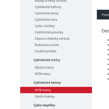
Bundy a vesty na kolo
Cyklistické kalhoty
Cyklistické dresy
Popi
Cyklistická trika
Cyklo návleky
Det
Cyklistické ponožky
Čepice a čelenky na kolo
Rukavice na kolo
Funkční prádlo
Cyklistické tretry
Silniční tretry
MTB tretry
Cyklistické helmy
MTB helmy
Silniční helmy
Cyklo doplňky