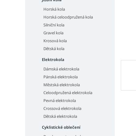
n
e
Horská kola
l
Horská celoodpružená kola
Silniční kola
Gravel kola
Krosová kola
Dětská kola
Elektrokola
Dámská elektrokola
Pánská elektrokola
Městská elektrokola
Celoodpružená elektrokola
Pevná elektrokola
Crossová elektrokola
Dětská elektrokola
Cyklistické oblečení