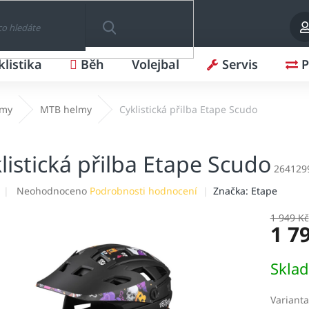
klistika
Běh
Volejbal
Servis
P
HLEDAT
lmy
MTB helmy
Cyklistická přilba Etape Scudo
listická přilba Etape Scudo
264129
Průměrné
Neohodnoceno
Podrobnosti hodnocení
Značka:
Etape
hodnocení
produktu
1 949 Kč
1 7
je
0,0
z
Měrná
Skla
5
cena:
hvězdiček.
Varianta