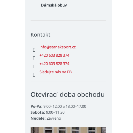
Dámská obuv
Kontakt
info
@
staneksport.cz
+420 603 828 374
+420 603 828 374
Sledujte nás na FB
Otevírací doba obchodu
Po-Pá:
9:00–12:00 a 13:00–17:00
Sobota:
9:00–11:30
Neděle:
Zavřeno