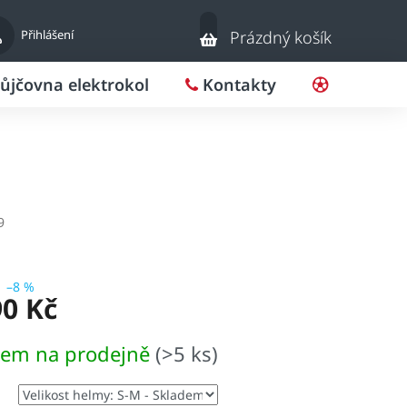
Nákupní
Přihlášení
Prázdný košík
košík
ůjčovna elektrokol
Kontakty
Pro klub
9
–8 %
90 Kč
dem na prodejně
(>5 ks)