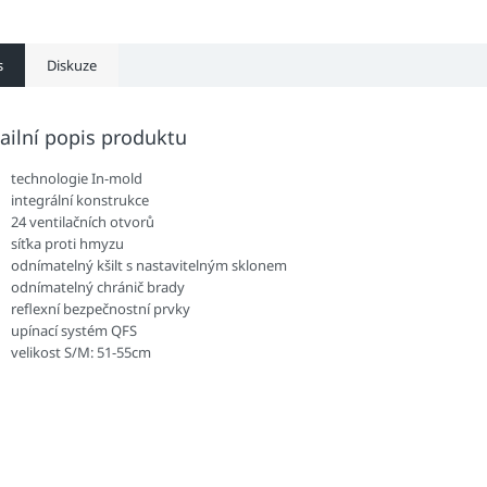
s
Diskuze
ailní popis produktu
technologie In-mold
integrální konstrukce
24 ventilačních otvorů
síťka proti hmyzu
odnímatelný kšilt s nastavitelným sklonem
odnímatelný chránič brady
reflexní bezpečnostní prvky
upínací systém QFS
velikost S/M: 51-55cm