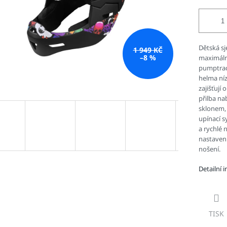
Dětská sj
1 949 KČ
–8 %
maximální
pumptrack
helma ní
zajišťují
přilba na
sklonem, 
upínací s
a rychlé 
nastavení
nošení.
Detailní 
TISK