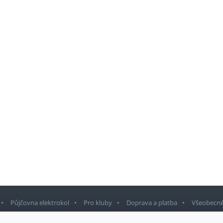
Půjčovna elektrokol
Pro kluby
Doprava a platba
Všeobecné