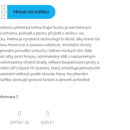
PŘIDAT DO KOŠÍKU
ezdová cyklistická helma Etape Scudo je navržena pro
 ochranu, pohodlí a jistotu při jízdě v terénu i na
u. Helma je vyrobená technologií In-Mold, díky které má
zkou hmotnost a vysokou odolnost. Ventilační otvory
 optimální proudění vzduchu i během horkých dní. Dále
bízí síťky proti hmyzu, odnímatelný kšilt s nastavitelným
odnímatelný chránič brady, reflexní bezpečnostní prvky a
ystém QFS (Quick Fit System), který umožňuje jednoduché
nastavení velikosti podle obvodu hlavy. Na přesném
 přilby závisí její správná funkce a zároveň pohodlné
informace
ZEPTAT SE
SDÍLET