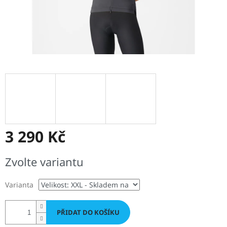
3 290 Kč
Měrná
Zvolte variantu
cena:
Varianta
PŘIDAT DO KOŠÍKU