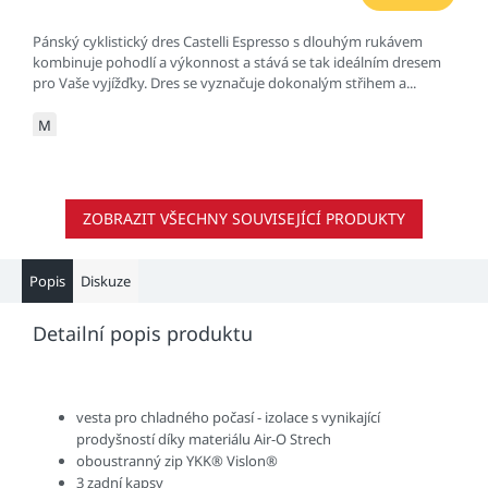
Pánský cyklistický dres Castelli Espresso s dlouhým rukávem
kombinuje pohodlí a výkonnost a stává se tak ideálním dresem
pro Vaše vyjížďky. Dres se vyznačuje dokonalým střihem a...
M
ZOBRAZIT VŠECHNY SOUVISEJÍCÍ PRODUKTY
Popis
Diskuze
Detailní popis produktu
vesta pro chladného počasí - izolace s vynikající
prodyšností díky materiálu Air-O Strech
oboustranný zip YKK® Vislon®
3 zadní kapsy