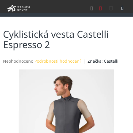
Přejít
NÁKU
na
obsah
KOŠÍK
Cyklistická vesta Castelli
Espresso 2
Průměrné
Neohodnoceno
Podrobnosti hodnocení
Značka:
Castelli
hodnocení
produktu
je
0,0
z
5
hvězdiček.