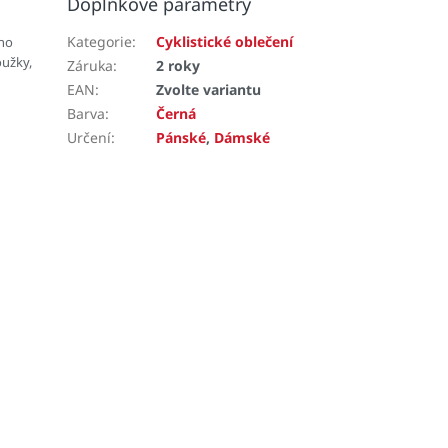
Doplňkové parametry
Kategorie
:
Cyklistické oblečení
ého
oužky,
Záruka
:
2 roky
EAN
:
Zvolte variantu
Barva
:
Černá
Určení
:
Pánské
,
Dámské