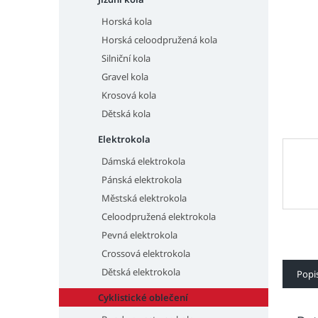
n
e
Horská kola
l
Horská celoodpružená kola
Silniční kola
Gravel kola
Krosová kola
Dětská kola
Elektrokola
Dámská elektrokola
Pánská elektrokola
Městská elektrokola
Celoodpružená elektrokola
Pevná elektrokola
Crossová elektrokola
Dětská elektrokola
Popi
Cyklistické oblečení