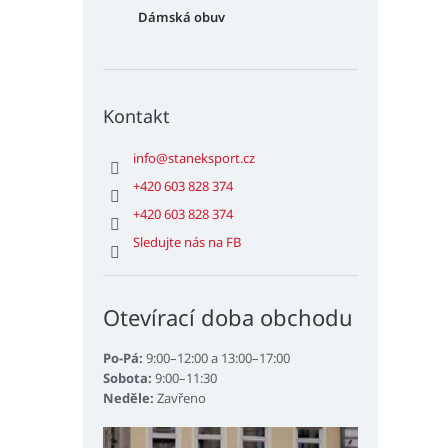
Dámská obuv
Kontakt
info
@
staneksport.cz
+420 603 828 374
+420 603 828 374
Sledujte nás na FB
Otevírací doba obchodu
Po-Pá:
9:00–12:00 a 13:00–17:00
Sobota:
9:00–11:30
Neděle:
Zavřeno