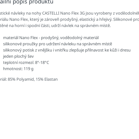
ailní popis produktu
istické návleky na nohy CASTELLI Nano Flex 3G jsou vyrobeny z voděodoln
iálu Nano Flex, který je zároveň prodyšný, elastický a hřejivý. Silikonové pr
ěné na horní i spodní části, udrží návlek na správném místě.
materiál Nano Flex - prodyšný, voděodolný materiál
silikonové proužky pro udržení návleku na správném místě
silikonový potisk z vnějšku i vnitřku zlepšuje přilnavost ke kůži i dresu
jeden plochý šev
teplotní rozmezí: 8°-18°C
hmotnost: 119 g
riál: 85% Polyamid, 15% Elastan