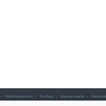
Půjčovna elektrokol
Pro kluby
Doprava a platba
Všeobecné