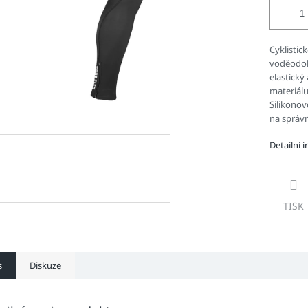
Cyklistic
voděodoln
elastický
materiálu
Silikonov
na správ
Detailní 
TISK
s
Diskuze