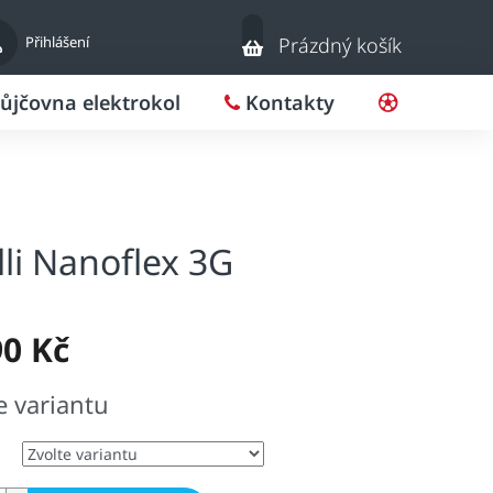
Nákupní
Přihlášení
Prázdný košík
košík
ůjčovna elektrokol
Kontakty
Pro klub
lli Nanoflex 3G
90 Kč
e variantu