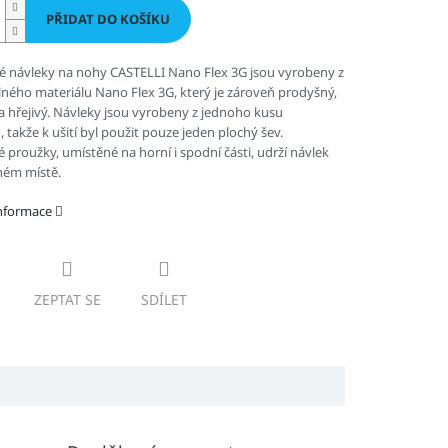
PŘIDAT DO KOŠÍKU
ké návleky na nohy CASTELLI Nano Flex 3G jsou vyrobeny z
ého materiálu Nano Flex 3G, který je zároveň prodyšný,
 a hřejivý. Návleky jsou vyrobeny z jednoho kusu
, takže k ušití byl použit pouze jeden plochý šev.
é proužky, umístěné na horní i spodní části, udrží návlek
ném místě.
informace
ZEPTAT SE
SDÍLET