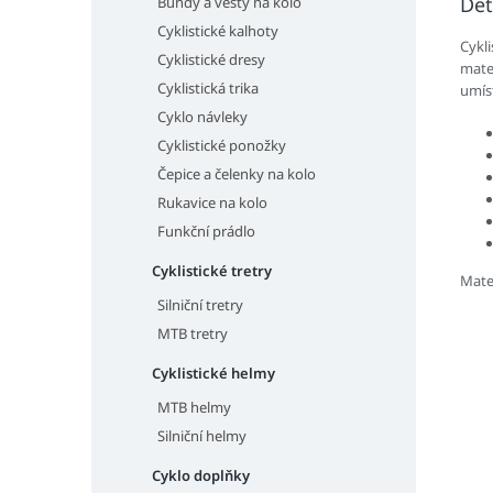
Det
Bundy a vesty na kolo
Cyklistické kalhoty
Cykl
Cyklistické dresy
mater
Cyklistická trika
umíst
Cyklo návleky
Cyklistické ponožky
Čepice a čelenky na kolo
Rukavice na kolo
Funkční prádlo
Cyklistické tretry
Mate
Silniční tretry
MTB tretry
Cyklistické helmy
MTB helmy
Silniční helmy
Cyklo doplňky