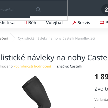
klistika
Běh
Volejbal
Servis
P
HLEDAT
lečení
Cyklistické návleky na nohy Castelli Nanoflex 3G
listické návleky na nohy Caste
né
dnoceno
Podrobnosti hodnocení
Značka:
Castelli
ení
1 8
tu
Měrná
Zvolt
cena:
ek.
Varianta