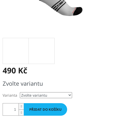
490 Kč
Měrná
Zvolte variantu
cena:
Varianta
PŘIDAT DO KOŠÍKU