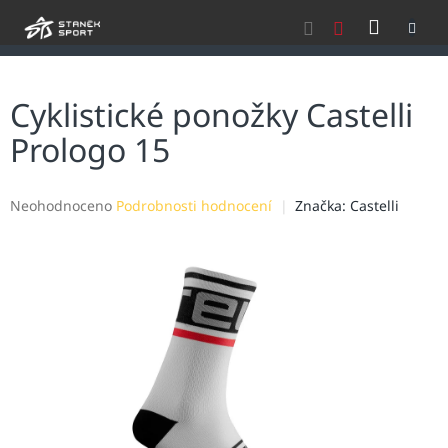
Přejít
NÁKU
na
obsah
KOŠÍK
Cyklistické ponožky Castelli
Prologo 15
Průměrné
Neohodnoceno
Podrobnosti hodnocení
Značka:
Castelli
hodnocení
produktu
je
0,0
z
5
hvězdiček.