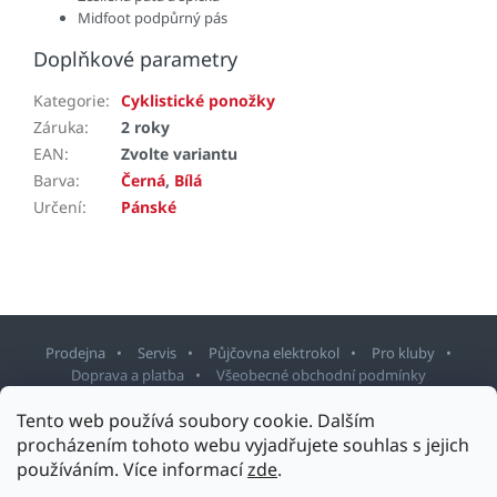
Midfoot podpůrný pás
Doplňkové parametry
Kategorie
:
Cyklistické ponožky
Záruka
:
2 roky
EAN
:
Zvolte variantu
Barva
:
Černá
,
Bílá
Určení
:
Pánské
Prodejna
Servis
Půjčovna elektrokol
Pro kluby
Doprava a platba
Všeobecné obchodní podmínky
Tento web používá soubory cookie. Dalším
Z
procházením tohoto webu vyjadřujete souhlas s jejich
á
používáním. Více informací
zde
.
p
Copyright 2026
Sport Staněk Turnov
. Všechna práva vyhrazena.
a