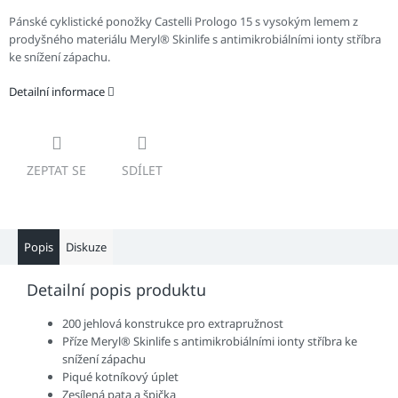
Pánské cyklistické ponožky Castelli Prologo 15 s vysokým lemem z
prodyšného materiálu Meryl® Skinlife s antimikrobiálními ionty stříbra
ke snížení zápachu.
Detailní informace
ZEPTAT SE
SDÍLET
Popis
Diskuze
Detailní popis produktu
200 jehlová konstrukce pro extrapružnost
Příze Meryl® Skinlife s antimikrobiálními ionty stříbra ke
snížení zápachu
Piqué kotníkový úplet
Zesílená pata a špička