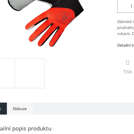
Dámské r
pružného
rukavic. 
Detailní 
TISK
s
Diskuze
ailní popis produktu