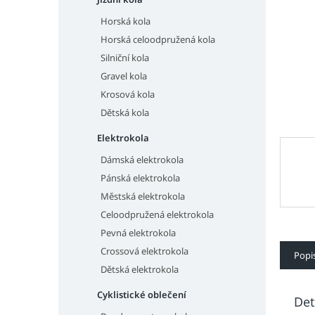
n
e
Horská kola
l
Horská celoodpružená kola
Silniční kola
Gravel kola
Krosová kola
Dětská kola
Elektrokola
Dámská elektrokola
Pánská elektrokola
Městská elektrokola
Celoodpružená elektrokola
Pevná elektrokola
Crossová elektrokola
Popi
Dětská elektrokola
Cyklistické oblečení
Det