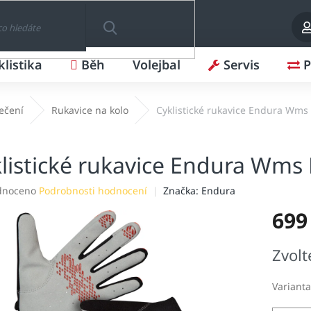
klistika
Běh
Volejbal
Servis
P
HLEDAT
lečení
Rukavice na kolo
Cyklistické rukavice Endura Wms
listické rukavice Endura Wms
né
dnoceno
Podrobnosti hodnocení
Značka:
Endura
ení
699
tu
Měrná
Zvolt
cena:
ek.
Varianta