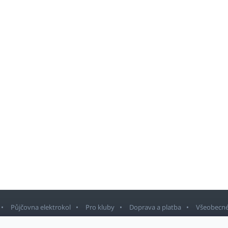
Půjčovna elektrokol
Pro kluby
Doprava a platba
Všeobecné