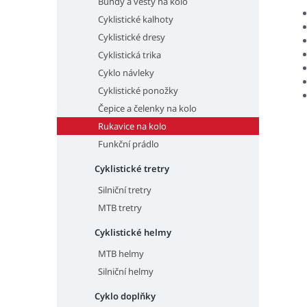
Bundy a vesty na kolo
Cyklistické kalhoty
Cyklistické dresy
Cyklistická trika
Cyklo návleky
Cyklistické ponožky
Čepice a čelenky na kolo
Rukavice na kolo
Funkční prádlo
Cyklistické tretry
Silniční tretry
MTB tretry
Cyklistické helmy
MTB helmy
Silniční helmy
Cyklo doplňky