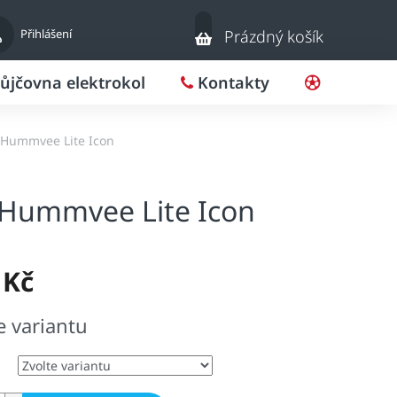
Nákupní
Přihlášení
Prázdný košík
košík
ůjčovna elektrokol
Kontakty
Pro klub
 Hummvee Lite Icon
 Hummvee Lite Icon
 Kč
e variantu