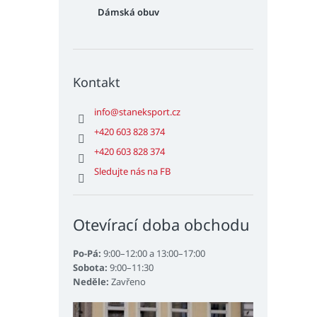
Dámská obuv
Kontakt
info
@
staneksport.cz
+420 603 828 374
+420 603 828 374
Sledujte nás na FB
Otevírací doba obchodu
Po-Pá:
9:00–12:00 a 13:00–17:00
Sobota:
9:00–11:30
Neděle:
Zavřeno