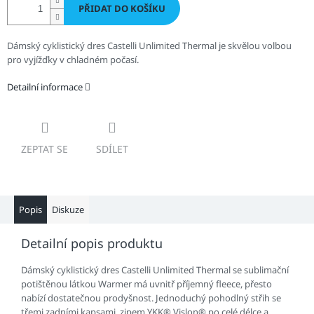
PŘIDAT DO KOŠÍKU
Dámský cyklistický dres Castelli Unlimited Thermal je skvělou volbou
pro vyjížďky v chladném počasí.
Detailní informace
ZEPTAT SE
SDÍLET
Popis
Diskuze
Detailní popis produktu
Dámský cyklistický dres Castelli Unlimited Thermal se sublimační
potištěnou látkou Warmer má uvnitř příjemný fleece, přesto
nabízí dostatečnou prodyšnost. Jednoduchý pohodlný střih se
třemi zadními kapsami, zipem YKK® Vislon® po celé délce a