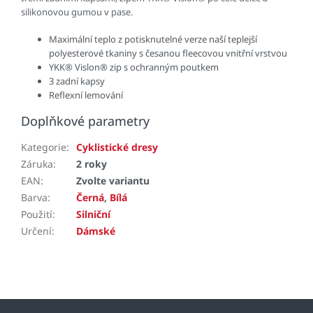
silikonovou gumou v pase.
Maximální teplo z potisknutelné verze naší teplejší
polyesterové tkaniny s česanou fleecovou vnitřní vrstvou
YKK® Vislon® zip s ochranným poutkem
3 zadní kapsy
Reflexní lemování
Doplňkové parametry
Kategorie
:
Cyklistické dresy
Záruka
:
2 roky
EAN
:
Zvolte variantu
Barva
:
Černá
,
Bílá
Použití
:
Silniční
Určení
:
Dámské