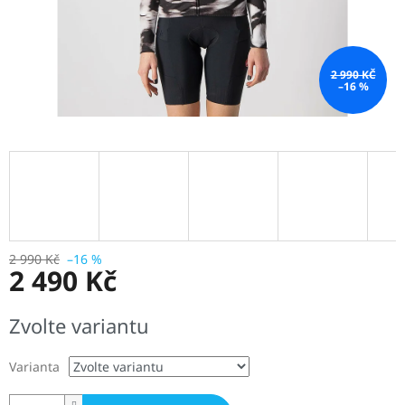
2 990 KČ
–16 %
2 990 Kč
–16 %
2 490 Kč
Měrná
Zvolte variantu
cena:
Varianta