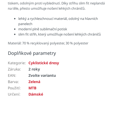
tiskem, odolným proti vyblednutí. Díky střihu slim fit neplandá
na těle, přesto umožňuje nošení lehkých chráničů.
lehký a rychleschnoucí materiál, odolný na hlavních
panelech
moderní plně sublimační potisk
slim fit střih, který umožňuje nošení lehkých chráničů
Materiál: 70 % recyklovaný polyester, 30 % polyester
Doplňkové parametry
Kategorie
:
Cyklistické dresy
Záruka
:
2 roky
EAN
:
Zvolte variantu
Barva
:
Zelená
Použití
:
MTB
Určení
:
Dámské