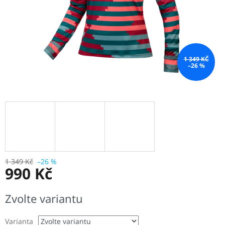
1 349 KČ
–26 %
1 349 Kč
–26 %
990 Kč
Měrná
Zvolte variantu
cena:
Varianta