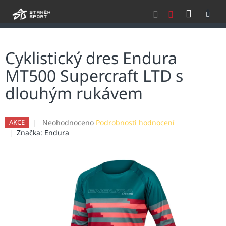
Přejít
NÁKU
na
obsah
KOŠÍK
Cyklistický dres Endura
MT500 Supercraft LTD s
dlouhým rukávem
Průměrné
Neohodnoceno
Podrobnosti hodnocení
AKCE
hodnocení
Značka:
Endura
produktu
je
0,0
z
5
hvězdiček.