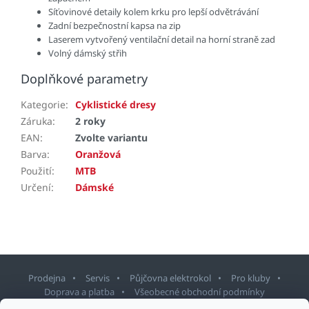
Síťovinové detaily kolem krku pro lepší odvětrávání
Zadní bezpečnostní kapsa na zip
Laserem vytvořený ventilační detail na horní straně zad
Volný dámský střih
Doplňkové parametry
Kategorie
:
Cyklistické dresy
Záruka
:
2 roky
EAN
:
Zvolte variantu
Barva
:
Oranžová
Použití
:
MTB
Určení
:
Dámské
Prodejna
Servis
Půjčovna elektrokol
Pro kluby
Doprava a platba
Všeobecné obchodní podmínky