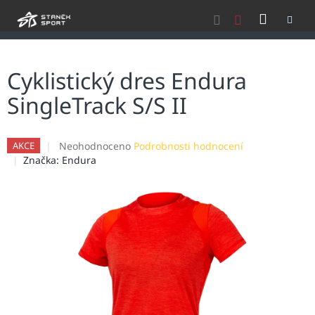
Přejít
NÁKU
na
obsah
KOŠÍK
Cyklistický dres Endura
SingleTrack S/S II
Průměrné
Neohodnoceno
Podrobnosti hodnocení
AKCE
hodnocení
Značka:
Endura
produktu
je
0,0
z
5
hvězdiček.