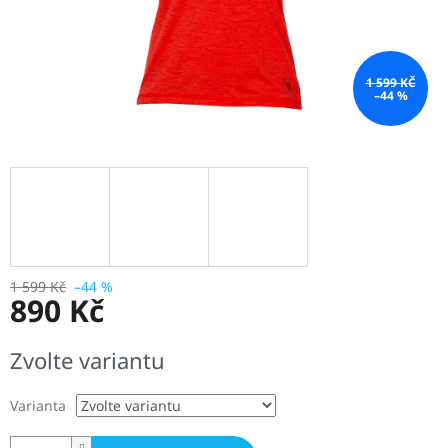
1 599 KČ
–44 %
1 599 Kč
–44 %
890 Kč
Měrná
Zvolte variantu
cena:
Varianta