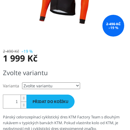
2 490 KČ
–19 %
2 490 Kč
–19 %
1 999 Kč
Měrná
Zvolte variantu
cena:
Varianta
PŘIDAT DO KOŠÍKU
Pánský celorozepínací cyklistický dres KTM Factory Team s dlouhým
rukávem v typických barvách KTM. Pokud vlastníte kolo od KTM, je
nezbytností mít i cyklistický dres stejnojmenné značky.