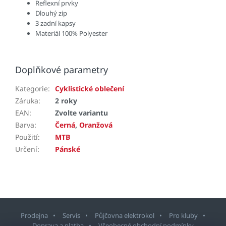
Reflexní prvky
Dlouhý zip
3 zadní kapsy
Materiál 100% Polyester
Doplňkové parametry
Kategorie
:
Cyklistické oblečení
Záruka
:
2 roky
EAN
:
Zvolte variantu
Barva
:
Černá
,
Oranžová
Použití
:
MTB
Určení
:
Pánské
Prodejna
Servis
Půjčovna elektrokol
Pro kluby
Doprava a platba
Všeobecné obchodní podmínky