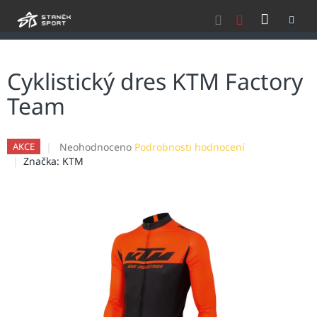
Přejít
NÁKU
na
obsah
KOŠÍK
Cyklistický dres KTM Factory
Team
Průměrné
Neohodnoceno
Podrobnosti hodnocení
AKCE
hodnocení
Značka:
KTM
produktu
je
0,0
z
5
hvězdiček.