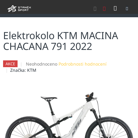
Přejít
NÁKU
na
obsah
KOŠÍK
Elektrokolo KTM MACINA
CHACANA 791 2022
Průměrné
Neohodnoceno
Podrobnosti hodnocení
AKCE
hodnocení
Značka:
KTM
produktu
je
0,0
z
5
hvězdiček.