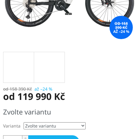
OD 158
390 KČ
AŽ –24 %
od 158 390 Kč
až –24 %
od
119 990 Kč
Měrná
Zvolte variantu
cena:
Varianta