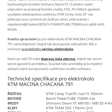
hydraulickým brzdám Shimano Deore XT. O přední i zadní
odpružení se postarají tlumiče značky FOX. Při těžších sjezdech
využijete teleskopickou sedlovku KTM Comp. Kola 29" vás
překvapí svou rychlostí při jízdě po silnici. Jistě oceníte i
nejvýkonnější baterii BOSCH POWERTUBE (750Wh) pro ještě větší
dosah.
Kvalita zpracování
je pro elektrokolo KTM MACINA CHACANA
791 samozřejmostí. Stejně tak dostupnost náhradních dílů a
možnost
pravidelného
servisu elektrokola
.
Navíc po celé ČR máte
dopravu kola zdarma
, stejně tak i první
servis (garanční prohlídku). Součástí této prohlídky je kompletní
seřízení všech komponentů a přehrání nového softwaru.
Technické specifikace pro elektrokolo
KTM MACINA CHACANA 791
ŘIDÍTKA
KTM Comp Trail35 rizer15 760mm
BATERIE
Bosch PowerTUBE 750Wh hor.
BRZDY
Shimano Deore XT M8100 / M8120 4-Pi
KLIKY
KTM TEAM ISIS 170mm Q16