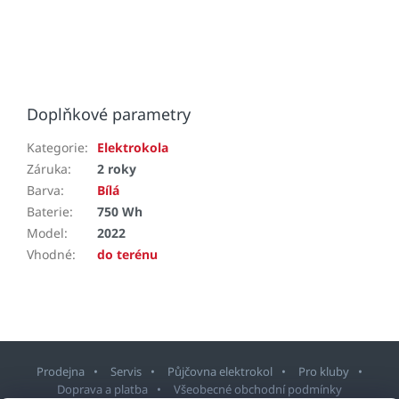
Doplňkové parametry
Kategorie
:
Elektrokola
Záruka
:
2 roky
Barva
:
Bílá
Baterie
:
750 Wh
Model
:
2022
Vhodné
:
do terénu
Prodejna
Servis
Půjčovna elektrokol
Pro kluby
Doprava a platba
Všeobecné obchodní podmínky