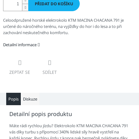
PŘIDAT DO KOŠÍKU
Celoodpružené horské elektrokolo KTM MACINA CHACANA 791 je
určené do náročného terénu, na vyjížďky do hor i do lesa a to při
zachování neskutečného komfortu.
Detailní informace
ZEPTAT SE
SDÍLET
Popis
Diskuze
Detailní popis produktu
Máte rádi rychlou jízdu? Elektrokolo KTM MACINA CHACANA 791
vás díky turbu s přípomocí 340% lidské síly hravě vystřelí na
každý kopec. Rychlou jízdu z kopce pak bezpečně zvládnete díky