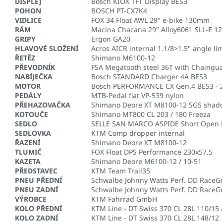
DISPLEJ
Bosch KIOX TFT Display BES3
POHON
BOSCH PT-CX7K4
VIDLICE
FOX 34 Float AWL 29" e-bike 130mm
RÁM
Macina Chacana 29" Alloy6061 SLL-E 
GRIPY
Ergon GA20
HLAVOVÉ SLOŽENÍ
Acros AICR internal 1.1/8>1.5" angle lim
ŘETĚZ
Shimano M6100-12
PŘEVODNÍK
FSA Megatooth steel 36T with Chaingu
NABÍJEČKA
Bosch STANDARD Charger 4A BES3
MOTOR
Bosch PERFORMANCE CX Gen.4 BES3 - 
PEDÁLY
MTB-Pedal flat VP-539 nylon
PŘEHAZOVAČKA
Shimano Deore XT M8100-12 SGS shad
KOTOUČE
Shimano MT800 CL 203 / 180 Freeza
SEDLO
SELLE SAN MARCO ASPIDE Short Open 
SEDLOVKA
KTM Comp dropper internal
ŘAZENÍ
Shimano Deore XT M8100-12
TLUMIČ
FOX Float DPS Performance 230x57.5
KAZETA
Shimano Deore M6100-12 / 10-51
PŘEDSTAVEC
KTM Team Trail35
PNEU PŘEDNÍ
Schwalbe Johnny Watts Perf. DD RaceG
PNEU ZADNÍ
Schwalbe Johnny Watts Perf. DD RaceG
VÝROBCE
KTM Fahrrad GmbH
KOLO PŘEDNÍ
KTM Line - DT Swiss 370 CL 28L 110/15 
KOLO ZADNÍ
KTM Line - DT Swiss 370 CL 28L 148/12