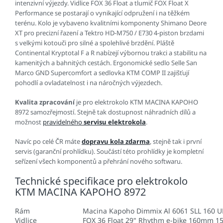
intenzivní výjezdy. Vidlice FOX 36 Float a tlumič FOX Float X
Performance se postarají o vynikající odpružení i na těžkém
terénu. Kolo je vybaveno kvalitními komponenty Shimano Deore
XT pro precizní řazení a Tektro HD-M750 / E730 4-piston brzdami
s velkými kotouči pro silné a spolehlivé brzdění. Pláště
Continental Kryptotal F a R nabízejí výbornou trakci a stabilitu na
kamenitých a bahnitých cestách. Ergonomické sedlo Selle San
Marco GND Supercomfort a sedlovka KTM COMP II zajišťují
pohodlí a ovladatelnost i na náročných výjezdech.
Kvalita zpracování
je pro elektrokolo KTM MACINA KAPOHO
8972 samozřejmostí. Stejně tak dostupnost náhradních dílů a
možnost
pravidelného
servisu elektrokola
.
Navíc po celé ČR máte
dopravu kola zdarma
, stejně tak i první
servis (garanční prohlídku). Součástí této prohlídky je kompletní
seřízení všech komponentů a přehrání nového softwaru.
Technické specifikace pro elektrokolo
KTM MACINA KAPOHO 8972
Rám
Macina Kapoho Dimmix Al 6061 SLL 160
Vidlice
FOX 36 Float 29" Rhythm e-bike 160mm 1