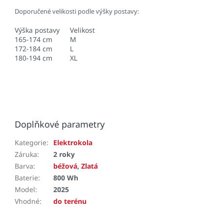
Doporučené velikosti podle výšky postavy:
Výška postavy
Velikost
165-174 cm
M
172-184 cm
L
180-194 cm
XL
Doplňkové parametry
Kategorie
:
Elektrokola
Záruka
:
2 roky
Barva
:
béžová
,
Zlatá
Baterie
:
800 Wh
Model
:
2025
Vhodné
:
do terénu