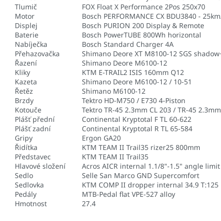
Tlumič
FOX Float X Performance 2Pos 250x70
Motor
Bosch PERFORMANCE CX BDU3840 - 25km
Displej
Bosch PURION 200 Display & Remote
Baterie
Bosch PowerTUBE 800Wh horizontal
Nabíječka
Bosch Standard Charger 4A
Přehazovačka
Shimano Deore XT M8100-12 SGS shadow
Řazení
Shimano Deore M6100-12
Kliky
KTM E-TRAIL2 ISIS 160mm Q12
Kazeta
Shimano Deore M6100-12 / 10-51
Řetěz
Shimano M6100-12
Brzdy
Tektro HD-M750 / E730 4-Piston
Kotouče
Tektro TR-45 2.3mm CL 203 / TR-45 2.3mm
Plášť přední
Continental Kryptotal F TL 60-622
Plášť zadní
Continental Kryptotal R TL 65-584
Gripy
Ergon GA20
Řidítka
KTM TEAM II Trail35 rizer25 800mm
Představec
KTM TEAM II Trail35
Hlavové složení
Acros AICR internal 1.1/8"-1.5" angle limit
Sedlo
Selle San Marco GND Supercomfort
Sedlovka
KTM COMP II dropper internal 34.9 T:125
Pedály
MTB-Pedal flat VPE-527 alloy
Hmotnost
27.4