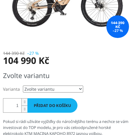
144 390
KČ
–27 %
144 390 Kč
–27 %
104 990 Kč
Měrná
Zvolte variantu
cena:
Varianta
PŘIDAT DO KOŠÍKU
Pokud si rádi užíváte vyjížďky do náročnějšího terénu a nechce se vám
investovat do TOP modelu, je pro vás celoodpružené horské
elektrokolo KTM MACINA KAPOHO 8972 jasnou volbou.