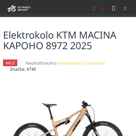
Přejít
NÁKU
na
obsah
KOŠÍK
Elektrokolo KTM MACINA
KAPOHO 8972 2025
Průměrné
Neohodnoceno
Podrobnosti hodnocení
AKCE
hodnocení
Značka:
KTM
produktu
je
0,0
z
5
hvězdiček.