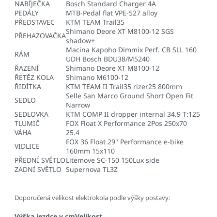
NABÍJEČKA
Bosch Standard Charger 4A
PEDÁLY
MTB-Pedal flat VPE-527 alloy
PŘEDSTAVEC
KTM TEAM Trail35
Shimano Deore XT M8100-12 SGS
PŘEHAZOVAČKA
shadow+
Macina Kapoho Dimmix Perf. CB SLL 160
RÁM
UDH Bosch BDU38/M5240
ŘAZENÍ
Shimano Deore XT M8100-12
ŘETĚZ KOLA
Shimano M6100-12
ŘIDÍTKA
KTM TEAM II Trail35 rizer25 800mm
Selle San Marco Ground Short Open Fit
SEDLO
Narrow
SEDLOVKA
KTM COMP II dropper internal 34.9 T:125
TLUMIČ
FOX Float X Performance 2Pos 250x70
VÁHA
25.4
FOX 36 Float 29" Performance e-bike
VIDLICE
160mm 15x110
PŘEDNÍ SVĚTLO
Litemove SC-150 150Lux side
ZADNÍ SVĚTLO
Supernova TL3Z
Doporučená velikost elektrokola podle výšky postavy:
Výška jezdce v cm
Velikost