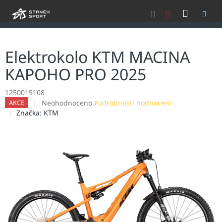
Přejít
NÁKU
na
obsah
KOŠÍK
Elektrokolo KTM MACINA
KAPOHO PRO 2025
1250015108
Průměrné
Neohodnoceno
Podrobnosti hodnocení
AKCE
hodnocení
Značka:
KTM
produktu
je
0,0
z
5
hvězdiček.