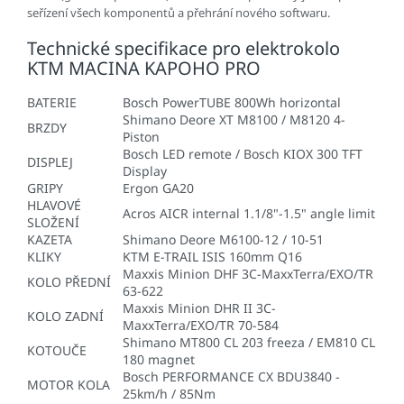
seřízení všech komponentů a přehrání nového softwaru.
Technické specifikace pro elektrokolo
KTM MACINA KAPOHO PRO
BATERIE
Bosch PowerTUBE 800Wh horizontal
Shimano Deore XT M8100 / M8120 4-
BRZDY
Piston
Bosch LED remote / Bosch KIOX 300 TFT
DISPLEJ
Display
GRIPY
Ergon GA20
HLAVOVÉ
Acros AICR internal 1.1/8"-1.5" angle limit
SLOŽENÍ
KAZETA
Shimano Deore M6100-12 / 10-51
KLIKY
KTM E-TRAIL ISIS 160mm Q16
Maxxis Minion DHF 3C-MaxxTerra/EXO/TR
KOLO PŘEDNÍ
63-622
Maxxis Minion DHR II 3C-
KOLO ZADNÍ
MaxxTerra/EXO/TR 70-584
Shimano MT800 CL 203 freeza / EM810 CL
KOTOUČE
180 magnet
Bosch PERFORMANCE CX BDU3840 -
MOTOR KOLA
25km/h / 85Nm