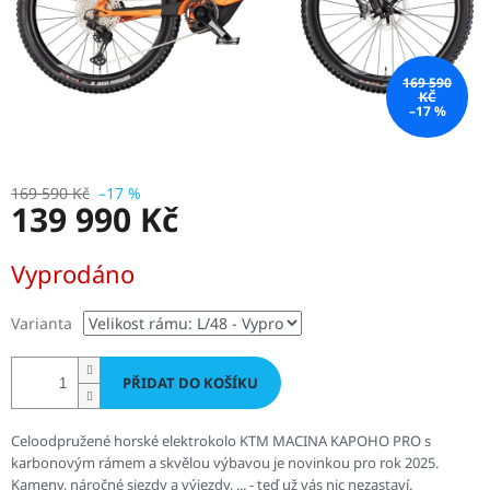
169 590
KČ
–17 %
169 590 Kč
–17 %
139 990 Kč
Měrná
Vyprodáno
cena:
Varianta
PŘIDAT DO KOŠÍKU
Celoodpružené horské elektrokolo KTM MACINA KAPOHO PRO s
karbonovým rámem a skvělou výbavou je novinkou pro rok 2025.
Kameny, náročné sjezdy a výjezdy, ... - teď už vás nic nezastaví.