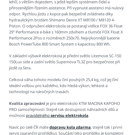
lehčí, s větším dojezdem, s ještě lepším systémem čidel a
přirozenějším řízením asistence. Při vypnuté asistenci má nulový
odpor. Rychlou jízdu z kopce pak bezpečně zvládnete díky
hydraulickým brzdám Shimano Deore XT M8100 / M8120 4-
Piston. O odpružení elektrokola se postarají vidlice FOX 36 Float
29" Performance e-bike s 160mm zdvihem a tlumiče FOX Float X
Performance 2Pos o rozměrech 250x70. Nejvýkonnější baterie
Bosch PowerTube 800 Smart System s kapacitou 800 Wh.
V základní výbavě elektrokola je přední světlo Litemove SC-150
150Lux side a zadní světlo Supernova TL3Z pro bezpečnost při
jízdě za šera.
Celková váha tohoto modelu činí pouhých 25,4 kg, což jej činí
ideální volbou pro každého, kdo hledá výkon, lehkost a
technologii na náročných trasách.
Kvalita zpracování
je pro elektrokolo KTM MACINA KAPOHO
PRO samozřejmostí. Stejně tak dostupnost náhradních dílů a
možnost
pravidelného
servisu elektrokola
.
Navíc po celé ČR máte
dopravu kola zdarma
, stejně tak i první
servis (garanční prohlídku). Součástí této prohlídky je kompletní