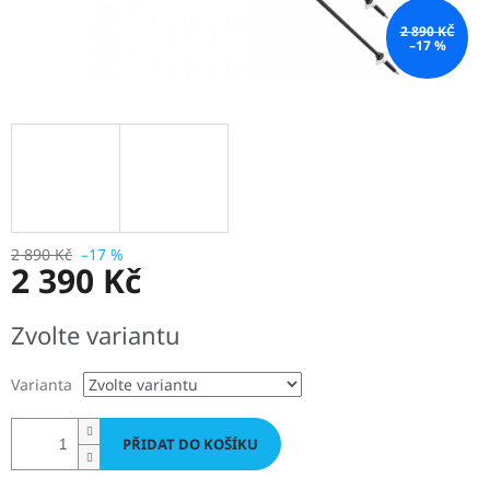
2 890 KČ
–17 %
2 890 Kč
–17 %
2 390 Kč
Měrná
Zvolte variantu
cena:
Varianta
PŘIDAT DO KOŠÍKU