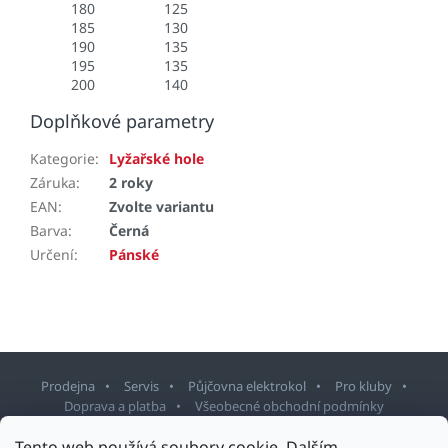
180
125
185
130
190
135
195
135
200
140
Doplňkové parametry
Kategorie
:
Lyžařské hole
Záruka
:
2 roky
EAN
:
Zvolte variantu
Barva
:
Černá
Určení
:
Pánské
Prodejna
Servis
Půjčovna elektrokol
Pro kluby
Doprava a platba
Všeobecné obchodní podmínky
Tento web používá soubory cookie. Dalším