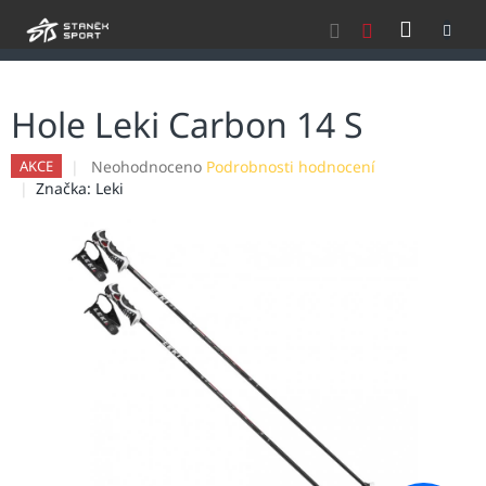
Přejít
NÁKU
na
obsah
KOŠÍK
Hole Leki Carbon 14 S
Průměrné
Neohodnoceno
Podrobnosti hodnocení
AKCE
hodnocení
Značka:
Leki
produktu
je
0,0
z
5
hvězdiček.