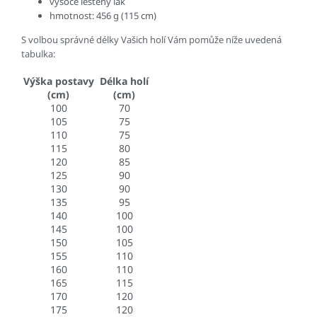
vysoce leštěný lak
hmotnost: 456 g (115 cm)
S volbou správné délky Vašich holí Vám pomůže níže uvedená
tabulka:
Výška postavy
Délka holí
(cm)
(cm)
100
70
105
75
110
75
115
80
120
85
125
90
130
90
135
95
140
100
145
100
150
105
155
110
160
110
165
115
170
120
175
120