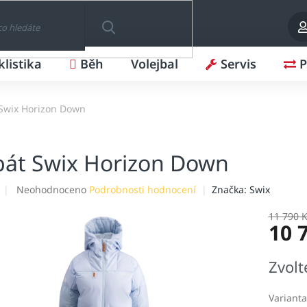
klistika
Běh
Volejbal
Servis
P
HLEDAT
Swix Horizon Down
bát Swix Horizon Down
Průměrné
Neohodnoceno
Podrobnosti hodnocení
Značka:
Swix
hodnocení
produktu
11 790 
10 
je
0,0
z
Měrná
Zvolt
5
cena:
hvězdiček.
Varianta