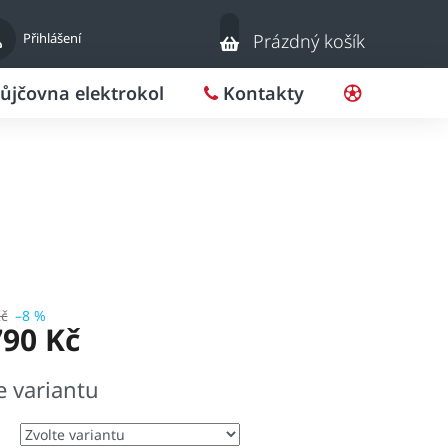
Nákupní
Přihlášení
Prázdný košík
košík
ůjčovna elektrokol
Kontakty
Pro klub
Kč
–8 %
790 Kč
e variantu