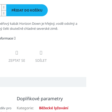
PŘIDAT DO KOŠÍKU
éřový kabát Horizon Down je hřejivý, vodě odolný a
ý čelit skutečně chladné severské zimě.
informace
ZEPTAT SE
SDÍLET
Doplňkové parametry
Kategorie
:
Běžecké lyžování
oděv pro