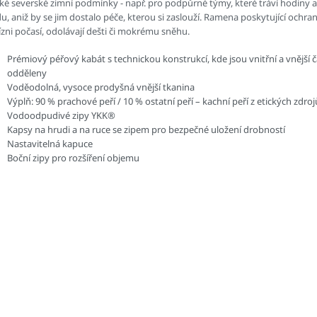
cké severské zimní podmínky - např. pro podpůrné týmy, které tráví hodiny 
u, aniž by se jim dostalo péče, kterou si zaslouží. Ramena poskytující ochra
ízni počasí, odolávají dešti či mokrému sněhu.
Prémiový péřový kabát s technickou konstrukcí, kde jsou vnitřní a vnější č
odděleny
Voděodolná, vysoce prodyšná vnější tkanina
Výplň: 90 % prachové peří / 10 % ostatní peří – kachní peří z etických zdroj
Vodoodpudivé zipy YKK®
Kapsy na hrudi a na ruce se zipem pro bezpečné uložení drobností
Nastavitelná kapuce
Boční zipy pro rozšíření objemu