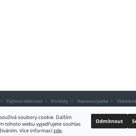
Půjčovna elektrokol
Pro kluby
Doprava a platba
Všeobecné
používá soubory cookie. Dalším
Odmítnout
S
m tohoto webu vyjadřujete souhlas
rnov
. Všechna práva vyhrazena.
Upravit nastavení cookies
Design šablony v
užíváním. Více informací
zde
.