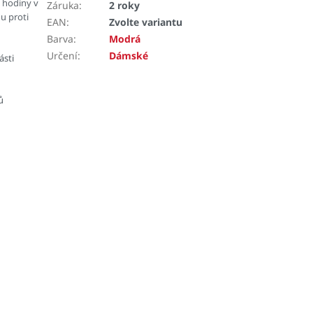
a hodiny v
Záruka
:
2 roky
nu proti
EAN
:
Zvolte variantu
Barva
:
Modrá
Určení
:
Dámské
ásti
ů