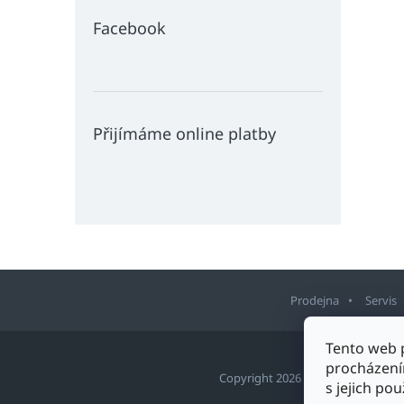
Facebook
Přijímáme online platby
Prodejna
Servis
Z
Tento web 
á
procházení
p
Copyright 2026
Sport Staněk Tu
s jejich po
a