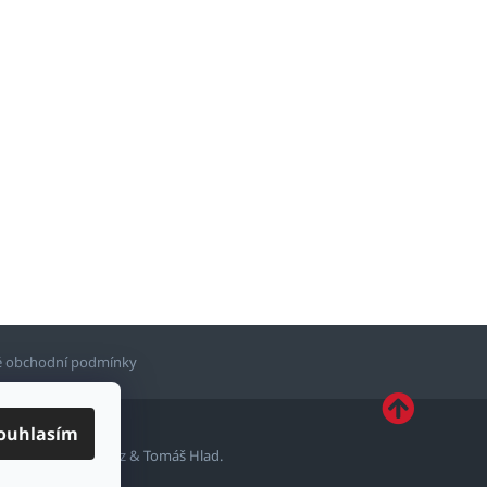
 obchodní podmínky
ouhlasím
ytvořil
Shoptetak.cz
&
Tomáš Hlad
.