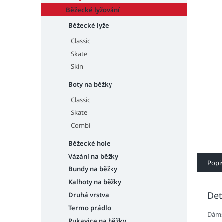
n
e
Běžecké lyžování
l
Běžecké lyže
Classic
Skate
Skin
Boty na běžky
Classic
Skate
Combi
Běžecké hole
Vázání na běžky
Popi
Bundy na běžky
Kalhoty na běžky
Det
Druhá vrstva
Termo prádlo
Dáms
Rukavice na běžky