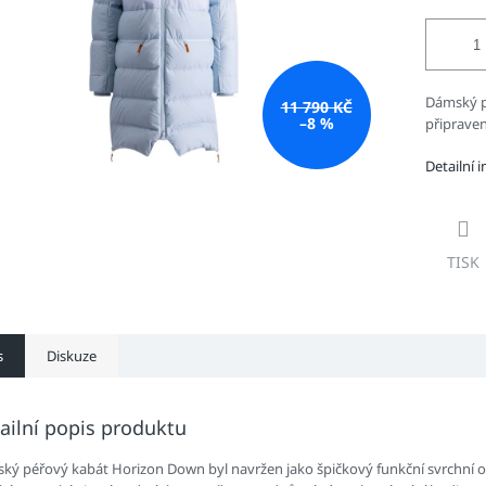
Dámský p
11 790 KČ
–8 %
připraven
Detailní 
TISK
s
Diskuze
ailní popis produktu
ký péřový kabát Horizon Down byl navržen jako špičkový funkční svrchní 